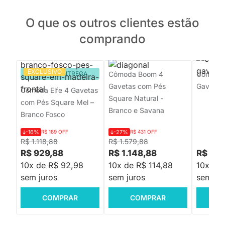
O que os outros clientes estão
comprando
EXCLUSIVO
PRONTA ENTREGA
Cômoda Boom 4
Cômoda 
Gavetas com Pés
Gavetas 
Cômoda Elfe 4 Gavetas
Square Natural -
com Pés Square Mel –
Branco e Savana
Branco Fosco
-16%
R$ 189 OFF
-27%
R$ 431 OFF
R$ 1.118,88
R$ 1.579,88
R$ 929,88
R$ 1.148,88
R$ 1.1
10x de R$ 92,98
10x de R$ 114,88
10x de 
sem juros
sem juros
sem jur
COMPRAR
COMPRAR
C