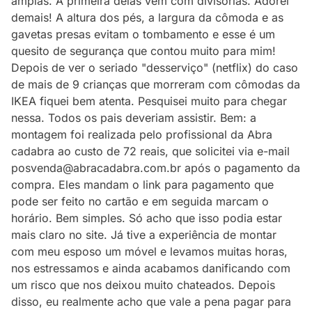
amplas. A primeira delas vem com divisórias. Adorei
demais! A altura dos pés, a largura da cômoda e as
gavetas presas evitam o tombamento e esse é um
quesito de segurança que contou muito para mim!
Depois de ver o seriado "desserviço" (netflix) do caso
de mais de 9 crianças que morreram com cômodas da
IKEA fiquei bem atenta. Pesquisei muito para chegar
nessa. Todos os pais deveriam assistir. Bem: a
montagem foi realizada pelo profissional da Abra
cadabra ao custo de 72 reais, que solicitei via e-mail
posvenda@abracadabra.com.br após o pagamento da
compra. Eles mandam o link para pagamento que
pode ser feito no cartão e em seguida marcam o
horário. Bem simples. Só acho que isso podia estar
mais claro no site. Já tive a experiência de montar
com meu esposo um móvel e levamos muitas horas,
nos estressamos e ainda acabamos danificando com
um risco que nos deixou muito chateados. Depois
disso, eu realmente acho que vale a pena pagar para