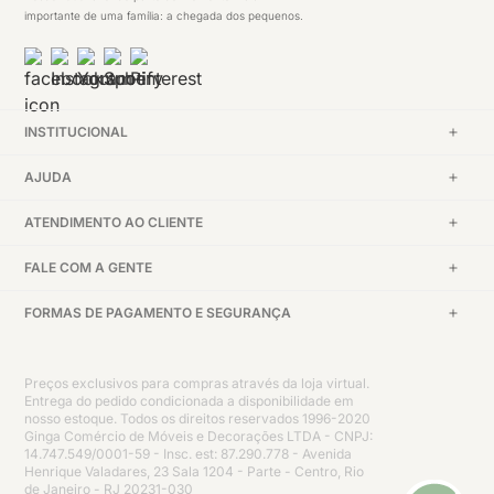
importante de uma família: a chegada dos pequenos.
INSTITUCIONAL
AJUDA
ATENDIMENTO AO CLIENTE
FALE COM A GENTE
FORMAS DE PAGAMENTO E SEGURANÇA
Preços exclusivos para compras através da loja virtual.
Entrega do pedido condicionada a disponibilidade em
nosso estoque. Todos os direitos reservados 1996-2020
Ginga Comércio de Móveis e Decorações LTDA - CNPJ:
14.747.549/0001-59 - Insc. est: 87.290.778 - Avenida
Henrique Valadares, 23 Sala 1204 - Parte - Centro, Rio
de Janeiro - RJ 20231-030