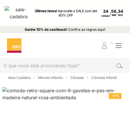
Últimas horas!
Aproveite a SALE com até
34
:
:
60% OFF
MIN
SEG
HORAS
Ganhe 10% de cashback!
Confira as regras aqui!
Abra Cadabra
Móveis Infantis
Cômoda
Cômoda Infantil
-17%