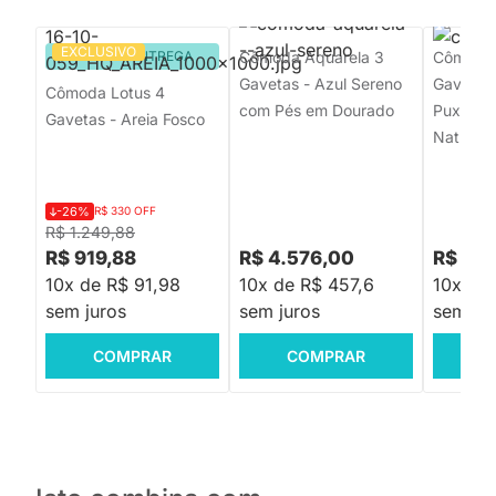
EXCLUSIVO
PRONTA ENTREGA
Cômoda Aquarela 3
Cômoda
Gavetas - Azul Sereno
Gavetas
Cômoda Lotus 4
com Pés em Dourado
Puxadore
Gavetas - Areia Fosco
Natural 
-26%
R$ 330 OFF
R$ 1.249,88
R$ 919,88
R$ 4.576,00
R$ 2.3
10x de R$ 91,98
10x de R$ 457,6
10x de
sem juros
sem juros
sem jur
COMPRAR
COMPRAR
C