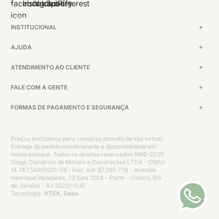
INSTITUCIONAL
AJUDA
ATENDIMENTO AO CLIENTE
FALE COM A GENTE
FORMAS DE PAGAMENTO E SEGURANÇA
Preços exclusivos para compras através da loja virtual.
Entrega do pedido condicionada a disponibilidade em
nosso estoque. Todos os direitos reservados 1996-2020
Ginga Comércio de Móveis e Decorações LTDA - CNPJ:
14.747.549/0001-59 - Insc. est: 87.290.778 - Avenida
Henrique Valadares, 23 Sala 1204 - Parte - Centro, Rio
de Janeiro - RJ 20231-030
Tecnologia:
VTEX, Deco