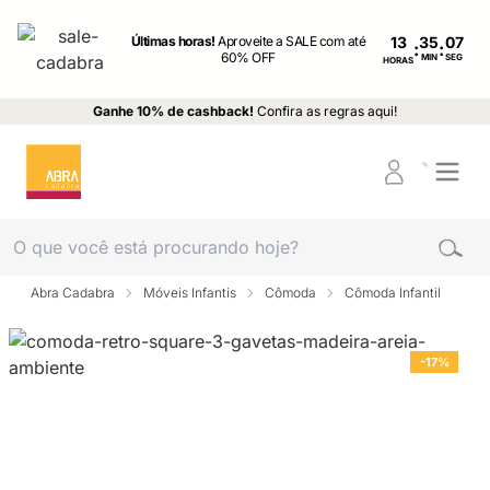
Últimas horas!
Aproveite a SALE com até
13
:
:
60% OFF
MIN
SEG
HORAS
Ganhe 10% de cashback!
Confira as regras aqui!
Abra Cadabra
Móveis Infantis
Cômoda
Cômoda Infantil
-17%