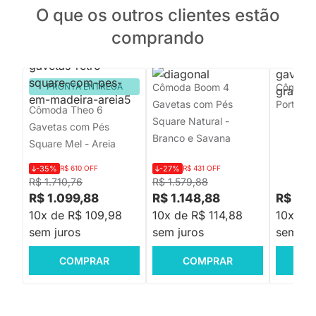
O que os outros clientes estão
comprando
PRONTA ENTREGA
Cômoda Boom 4
Cômoda 
Gavetas com Pés
Porta Gr
Cômoda Theo 6
Square Natural -
Gavetas com Pés
Branco e Savana
Square Mel - Areia
-35%
R$ 610 OFF
-27%
R$ 431 OFF
R$ 1.710,76
R$ 1.579,88
R$ 1.099,88
R$ 1.148,88
R$ 1.4
10x de R$ 109,98
10x de R$ 114,88
10x de
sem juros
sem juros
sem jur
COMPRAR
COMPRAR
C