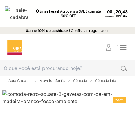
Últimas horas!
Aproveite a SALE com até
08
:
:
60% OFF
MIN
SEG
HORAS
Ganhe 10% de cashback!
Confira as regras aqui!
Abra Cadabra
Móveis Infantis
Cômoda
Cômoda Infantil
-27%