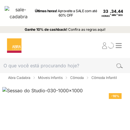
Últimas horas!
Aproveite a SALE com até
33
:
:
60% OFF
MIN
SEG
HORAS
Ganhe 10% de cashback!
Confira as regras aqui!
Abra Cadabra
Móveis Infantis
Cômoda
Cômoda Infantil
-16%