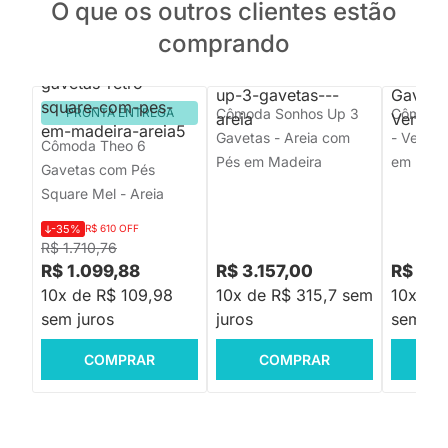
O que os outros clientes estão
comprando
PRONTA ENTREGA
Cômoda Sonhos Up 3
Cômoda 
Gavetas - Areia com
- Verde
Cômoda Theo 6
Pés em Madeira
em Made
Gavetas com Pés
Square Mel - Areia
-35%
R$ 610 OFF
R$ 1.710,76
R$ 1.099,88
R$ 3.157,00
R$ 2.
10x de R$ 109,98
10x de R$ 315,7 sem
10x de
sem juros
juros
sem jur
COMPRAR
COMPRAR
C