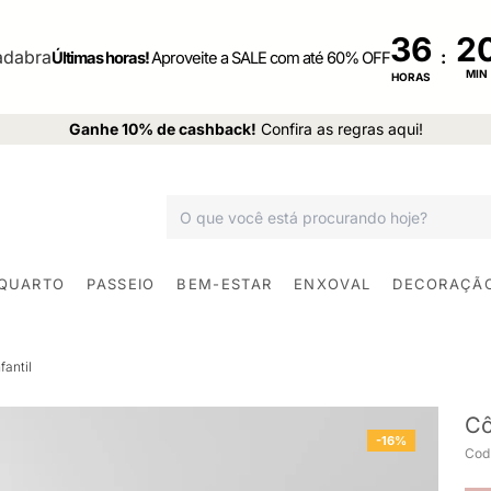
36
:
Últimas horas!
Aproveite a SALE com até 60% OFF
MIN
HORAS
Ganhe 10% de cashback!
Confira as regras aqui!
 QUARTO
PASSEIO
BEM-ESTAR
ENXOVAL
DECORAÇÃ
antil
Cô
-16%
Cod