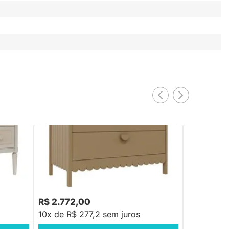
Natural
Cômoda Rococó 3 Gavetas - Capuccino
Cômoda Woo
R$ 2.772,00
R$ 2.299
10x de R$ 277,2 sem juros
10x de R$