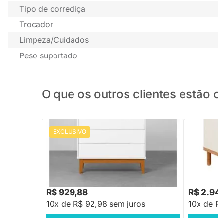
Tipo de corrediça
Trocador
Limpeza/Cuidados
Peso suportado
O que os outros clientes estã
EXCLUSIVO
PRONTA ENTREGA
Cômoda J
em Made
Cômoda Elfe 4 Gavetas com Pés Square
Mel – Branco Fosco
R$ 1.118,88
-16%
Economize R$ 189
R$ 929,88
R$ 2.9
10x de R$ 92,98 sem juros
10x de 