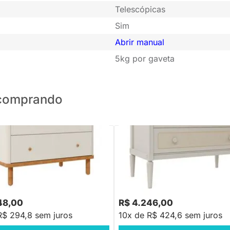
Telescópicas
Sim
Abrir manual
5kg por gaveta
o comprando
oy 3 Gavetas - Areia com Pés
Cômoda Natu 3 Gavetas - Palha 
ira
e Areia
48,00
R$ 4.246,00
R$ 294,8 sem juros
10x de R$ 424,6 sem juros