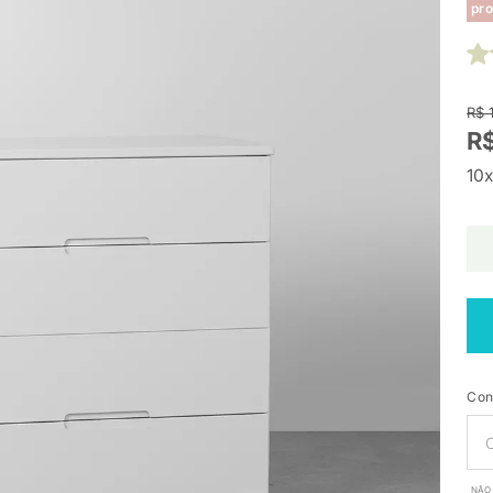
pro
R$ 
R$
10x
Con
NÃO 