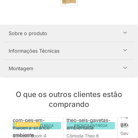
Sobre o produto
Informações Técnicas
Montagem
O que os outros clientes estão
comprando
EXCLUSIVO
PRONTA ENTREGA
PRONTA ENTREGA
Cômoda 
Gavetas 
Cômoda Boom 4
Cômoda Theo 6