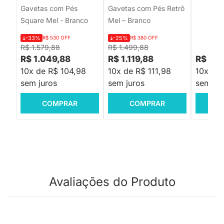
Gavetas com Pés
Gavetas com Pés Retrô
Square Mel - Branco
Mel – Branco
-33%
R$ 530 OFF
-25%
R$ 380 OFF
R$ 1.579,88
R$ 1.499,88
R$ 1.049,88
R$ 1.119,88
R$ 1.1
10x de R$ 104,98
10x de R$ 111,98
10x de 
sem juros
sem juros
sem jur
COMPRAR
COMPRAR
C
Avaliações do Produto