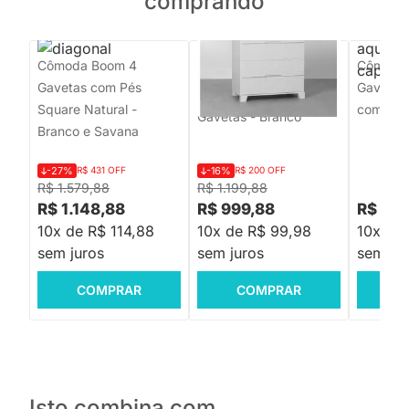
comprando
Cômoda Boom 4
PRONTA ENTREGA
Cômoda 
Gavetas com Pés
Gavetas
Cômoda Luna 4
Square Natural -
com Pés
Gavetas - Branco
Branco e Savana
-27%
R$ 431 OFF
-16%
R$ 200 OFF
R$ 1.579,88
R$ 1.199,88
R$ 1.148,88
R$ 999,88
R$ 4.5
10x de R$ 114,88
10x de R$ 99,98
10x de 
sem juros
sem juros
sem jur
COMPRAR
COMPRAR
C
Isto combina com