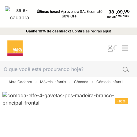
Últimas horas!
Aproveite a SALE com até
38
:
:
60% OFF
MIN
SEG
HORAS
Ganhe 10% de cashback!
Confira as regras aqui!
Abra Cadabra
Móveis Infantis
Cômoda
Cômoda Infantil
-16%