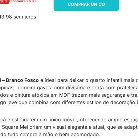
-30%
Economize R$ 60
COMPRAR ÚNICO
13,98 sem juros
l – Branco Fosco
é ideal para deixar o quarto infantil mai
cas, primeira gaveta com divisória e porta com prateleira 
dos e pintura atóxica em MDF trazem mais segurança e tra
n leve que combina com diferentes estilos de decoração in
ança e estética em um único móvel, oferecendo amplo espaç
uare Mel criam um visual elegante e atual, que se adapta f
tendo tudo sempre à mão e bem acomodado.