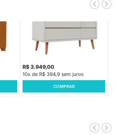
 - Areia
Cômoda Sonhos Up 3 Gavetas e 1 Porta -
Cômoda Sonh
Areia com Pés em Madeira
Madeira
R$ 3.949,00
R$ 4.928
10x de R$ 394,9 sem juros
10x de R$
COMPRAR