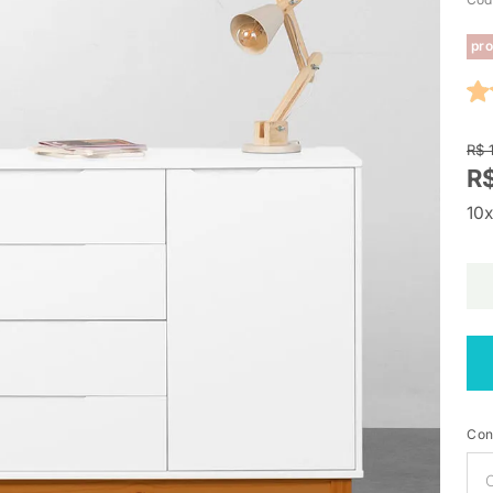
pro
R$ 
R$
10x
Con