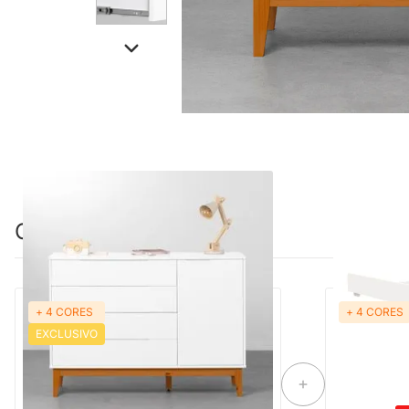
Combinação perfeita
+ 4 CORES
+ 4 CORES
PRONTA ENTREGA
PRON
EXCLUSIVO
Cômoda Elfe 4 Gavetas e 1 Porta com
Trocador Th
Pés Square Mel – Branco Fosco