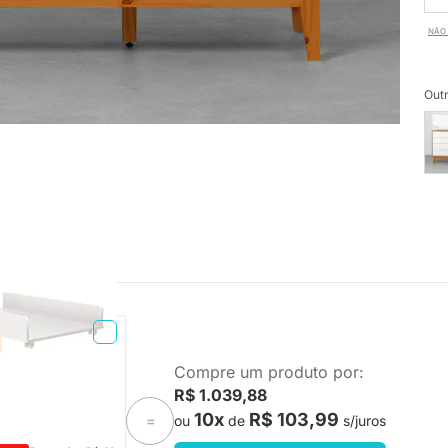
NÃO 
Outr
TA ENTREGA
Compre um produto por:
eo - Branco Fosco
R$ 1.039,88
10x
R$ 103,99
ou
de
s/juros
=