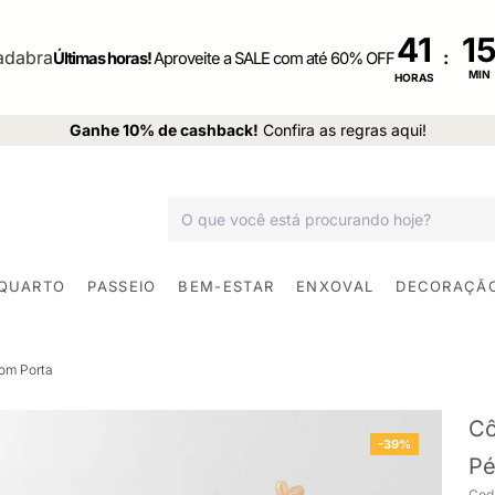
41
:
Últimas horas!
Aproveite a SALE com até 60% OFF
MIN
HORAS
Ganhe 10% de cashback!
Confira as regras aqui!
 QUARTO
PASSEIO
BEM-ESTAR
ENXOVAL
DECORAÇÃ
om Porta
Cô
-39%
Pé
Cod