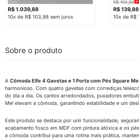
-39%
Economize R$ 690
R$ 1.729,88
R$ 199,88
R$ 1.039,88
R$ 139,88
10x de R$ 103,98 sem juros
10x de R$ 
Sobre o produto
A
Cômoda Elfe 4 Gavetas e 1 Porta com Pés Square Me
harmonioso. Com quatro gavetas com corrediças telescópi
do dia a dia. Os cantos arredondados, puxadores embuti
Mel elevam a cômoda, garantindo estabilidade e um desig
Este produto se destaca por unir funcionalidade, segur
acabamento fosco em MDF com pintura atóxica e os pés Sq
a cômoda contribui para uma rotina mais prática, man