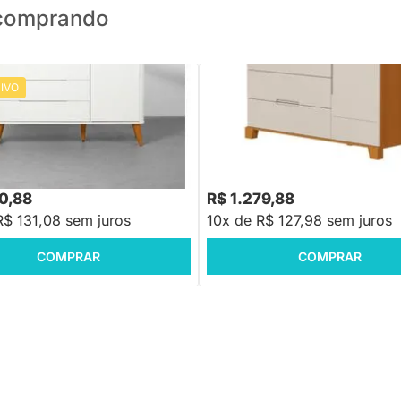
o comprando
IVO
PRONTA ENTREGA
Cômoda Luna 4 Gavetas e 1 Porta
e Savana
oom 4 Gavetas 1 Porta com
ô Mel - Branco
,88
-22%
Economize R$ 389
10,88
R$ 1.279,88
R$ 131,08 sem juros
10x de R$ 127,98 sem juros
COMPRAR
COMPRAR