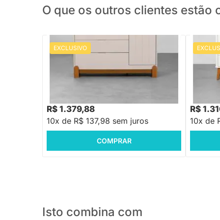
O que os outros clientes estã
EXCLUSIVO
EXCLUS
PRONTA ENTREGA
Cômoda Lotus com 4 Gavetas e 1 Porta -
Cômoda B
Areia Fosco
Pés Retr
R$ 1.658,88
R$ 1.699
-16%
Economize R$ 279
R$ 1.379,88
R$ 1.3
10x de R$ 137,98 sem juros
10x de 
COMPRAR
Isto combina com