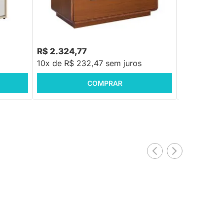
Preto - Mel
Dourado - M
ranco e
R$ 2.789,88
R$ 2.968,8
-16%
Economize R$ 465
R$ 2.324,77
R$ 2.470
10x de R$ 232,47 sem juros
10x de R$ 
COMPRAR