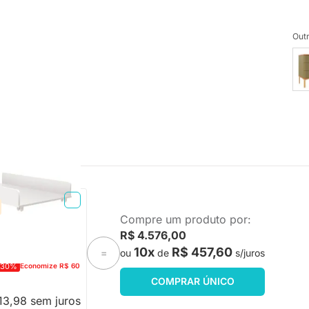
Outr
o - Branco Brilho
Compre um produto por:
R$ 4.576,00
10x
R$ 457,60
ou
de
s/juros
=
-30%
Economize R$ 60
COMPRAR ÚNICO
13,98 sem juros