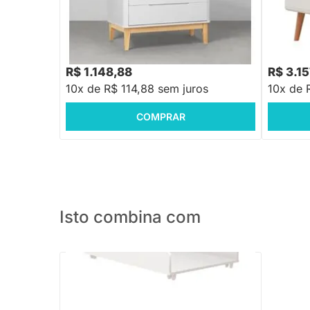
Square Natural - Branco e Savana
com Pés
R$ 1.579,88
-27%
Economize R$ 431
R$ 1.148,88
R$ 3.1
10x de R$ 114,88 sem juros
10x de 
COMPRAR
Isto combina com
Trocador Theo - Branco Brilho
R$ 199,88
-30%
Economize R$ 60