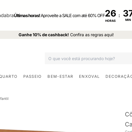
26
:
Últimas horas!
Aproveite a SALE com até 60% OFF
MIN
HORAS
Ganhe 10% de cashback!
Confira as regras aqui!
 QUARTO
PASSEIO
BEM-ESTAR
ENXOVAL
DECORAÇÃ
antil
Cô
Ca
Cod