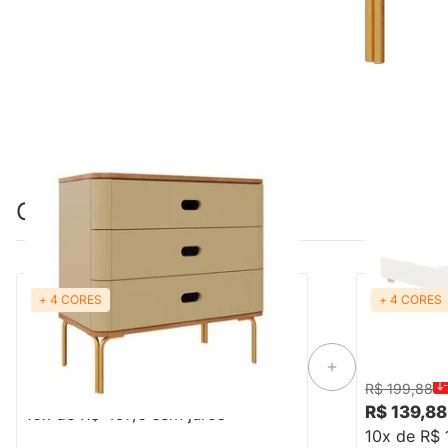
Combinação perfeita
+ 4 CORES
+ 4 CORES
Cômoda Aquarela 3 Gavetas - Capuccino
Trocador The
com Pés Dourado
R$ 4.576,00
R$ 199,88
R$ 139,88
10x de R$ 457,6 sem juros
10x de R$ 