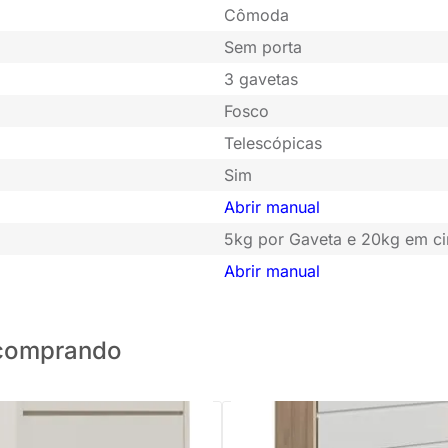
Cômoda
Sem porta
3 gavetas
Fosco
Telescópicas
Sim
Abrir manual
5kg por Gaveta e 20kg em 
Abrir manual
o comprando
onhos Up 3 Gavetas - Areia
PRONTA ENTREGA