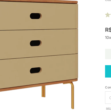
R$
10x
Con
NÃO 