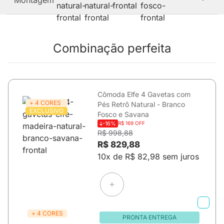
Montagem
Combinação perfeita
Cômoda Elfe 4 Gavetas com
+ 4 CORES
Pés Retrô Natural - Branco
EXCLUSIVO
Fosco e Savana
-16%
R$ 169 OFF
R$ 998,88
R$ 829,88
10x de R$ 82,98 sem juros
+ 4 CORES
PRONTA ENTREGA