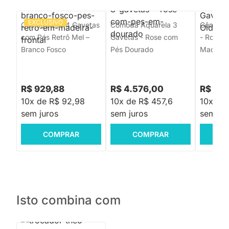
EXCLUSIVO
Cômoda Elfe 4 Gavetas
Cômoda Aquarela 3
Cômoda 
com Pés Retrô Mel –
Gavetas - Rose com
- Rosa 
Branco Fosco
Pés Dourado
Madeira
R$ 929,88
R$ 4.576,00
R$ 2.
10x de R$ 92,98
10x de R$ 457,6
10x de
sem juros
sem juros
sem jur
COMPRAR
COMPRAR
C
Isto combina com