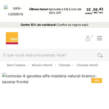
Últimas horas!
Aproveite a SALE com até
32
:
:
60% OFF
MIN
SEG
HORAS
Ganhe 10% de cashback!
Confira as regras aqui!
Abra Cadabra
Móveis Infantis
Cômoda
Cômoda Infantil
-16%