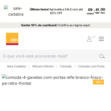
Últimas horas!
Aproveite a SALE com até
09
:
:
60% OFF
MIN
SEG
HORAS
Ganhe 10% de cashback!
Confira as regras aqui!
Abra Cadabra
Móveis Infantis
Cômoda
Cômoda com Porta
-32%