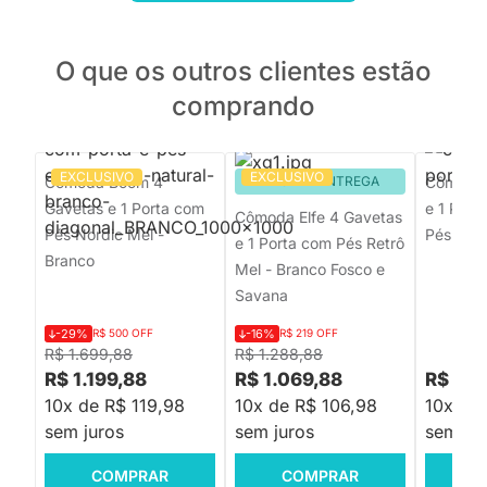
O que os outros clientes estão
comprando
EXCLUSIVO
EXCLUSIVO
Cômoda Boom 4
PRONTA ENTREGA
Cômoda 
Gavetas e 1 Porta com
e 1 Port
Cômoda Elfe 4 Gavetas
Pés Nordic Mel -
Pés Bra
e 1 Porta com Pés Retrô
Branco
Mel - Branco Fosco e
Savana
-29%
R$ 500 OFF
-16%
R$ 219 OFF
R$ 1.699,88
R$ 1.288,88
R$ 1.199,88
R$ 1.069,88
R$ 3.
10x de R$ 119,98
10x de R$ 106,98
10x de
sem juros
sem juros
sem jur
COMPRAR
COMPRAR
C