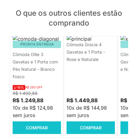
O que os outros clientes estão
comprando
PRONTA ENTREGA
Cômoda Gracia 4
PRON
Gavetas e 1 Porta -
Cômoda Ollie 3
Cômoda 
Rose e Naturale
Gavetas e 1 Porta com
Gavetas 
Pés Natural - Branco
e Natura
Fosco
-16%
R$ 250 OFF
R$ 1.499,88
R$ 1.249,88
R$ 1.449,88
R$ 1.4
10x de R$ 124,98
10x de R$ 144,98
10x de
sem juros
sem juros
sem jur
COMPRAR
COMPRAR
C