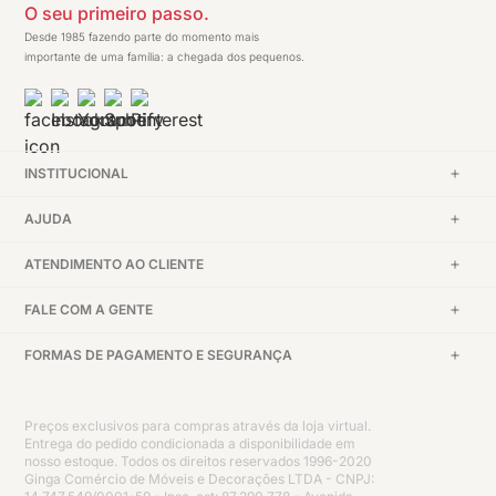
O seu primeiro passo.
Desde 1985 fazendo parte do momento mais
importante de uma família: a chegada dos pequenos.
INSTITUCIONAL
AJUDA
ATENDIMENTO AO CLIENTE
FALE COM A GENTE
FORMAS DE PAGAMENTO E SEGURANÇA
Preços exclusivos para compras através da loja virtual.
Entrega do pedido condicionada a disponibilidade em
nosso estoque. Todos os direitos reservados 1996-2020
Ginga Comércio de Móveis e Decorações LTDA - CNPJ: