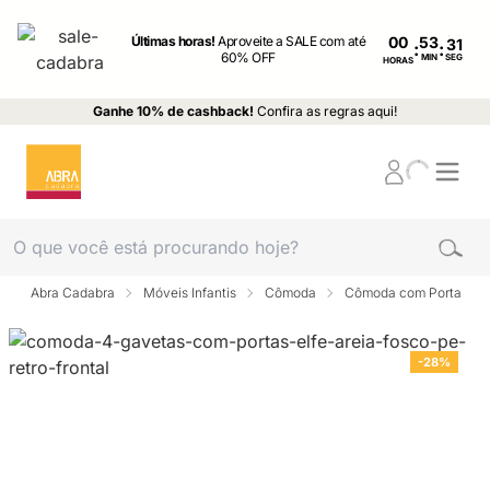
Últimas horas!
Aproveite a SALE com até
00
:
:
60% OFF
MIN
SEG
HORAS
Ganhe 10% de cashback!
Confira as regras aqui!
Abra Cadabra
Móveis Infantis
Cômoda
Cômoda com Porta
-28%