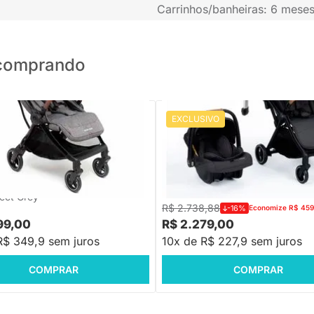
Carrinhos/banheiras: 6 mese
o comprando
EXCLUSIVO
RETE GRÁTIS SUL E SUDESTE
PRONTA ENTREGA
PRONTA ENTREGA
Carrinho Travel System Spark Plu
Travel System Eva³ Trio Maxi-
Isofix 4 Posições com Bebê Conf
sições (0 a 22kg) - Essential
Base (0 a 15kg) - Preto e Grafite
lect Grey
R$ 2.738,88
-16%
Economize R$ 459
99,00
R$ 2.279,00
R$ 349,9 sem juros
10x de R$ 227,9 sem juros
COMPRAR
COMPRAR