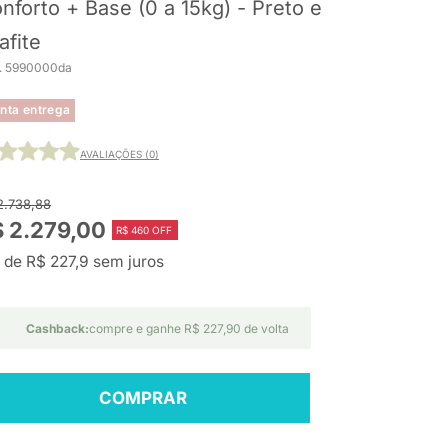
nforto + Base (0 a 15kg) - Preto e
afite
. 5990000da
nta entrega
AVALIAÇÕES (0)
2.738,88
 2.279,00
R$ 460 OFF
 de R$ 227,9 sem juros
Cashback:
compre e ganhe R$ 227,90 de volta
COMPRAR