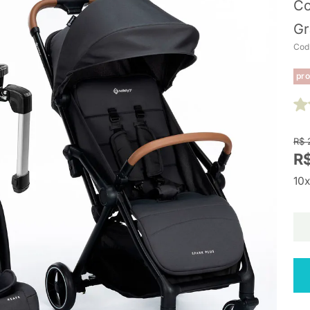
Co
Gr
Cod
pro
R$ 
R$
10x