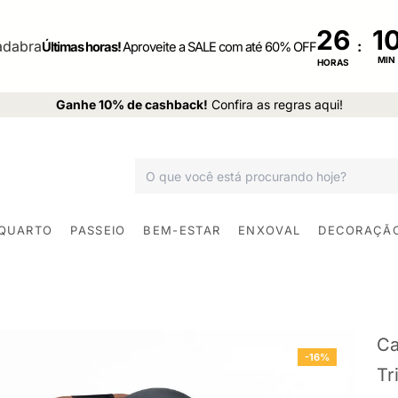
26
:
Últimas horas!
Aproveite a SALE com até 60% OFF
MIN
HORAS
Ganhe 10% de cashback!
Confira as regras aqui!
 QUARTO
PASSEIO
BEM-ESTAR
ENXOVAL
DECORAÇÃ
Ca
-16%
Tr