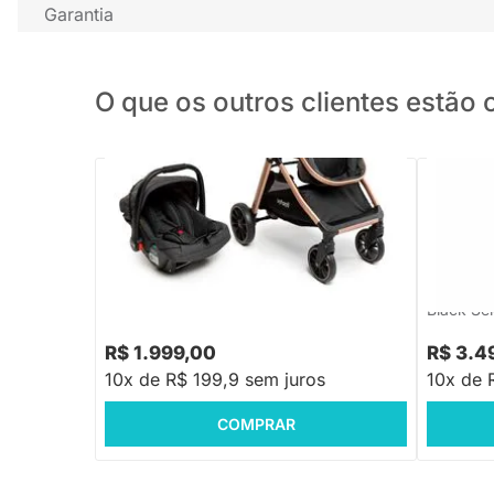
Garantia
O que os outros clientes estã
PRONTA ENTREGA
F
Travel System Romanzo Duo 3 Posições
(0 a 15 kg) - Preto Bronze
Carrinho 
Cosi 3 Po
Black Se
R$ 1.999,00
R$ 3.4
10x de R$ 199,9 sem juros
10x de 
COMPRAR