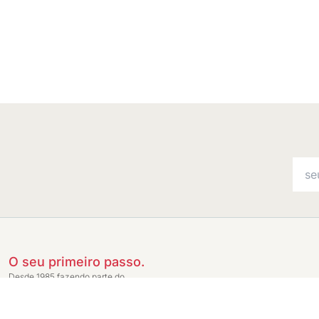
O seu primeiro passo.
Desde 1985 fazendo parte do
momento mais importante de uma
família: a chegada dos pequenos.