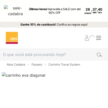
Últimas horas!
Aproveite a SALE com até
28
:
:
60% OFF
MIN
SEG
HORAS
Ganhe 10% de cashback!
Confira as regras aqui!
Abra Cadabra
Passeio
Carrinho Travel System