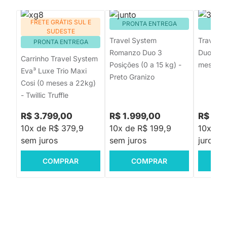
FRETE GRÁTIS SUL E
PRONTA ENTREGA
PRON
SUDESTE
Travel System
Travel S
PRONTA ENTREGA
Romanzo Duo 3
Duo Pret
Carrinho Travel System
Posições (0 a 15 kg) -
meses a
Eva³ Luxe Trio Maxi
Preto Granizo
Cosi (0 meses a 22kg)
- Twillic Truffle
R$ 3.799,00
R$ 1.999,00
R$ 2.1
10x de R$ 379,9
10x de R$ 199,9
10x de
sem juros
sem juros
juros
COMPRAR
COMPRAR
C