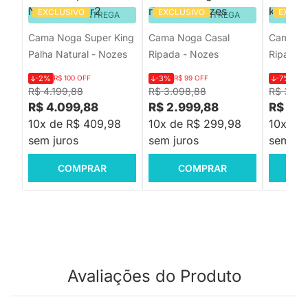
EXCLUSIVO
EXCLUSIVO
EXCLU
PRONTA ENTREGA
PRONTA ENTREGA
PRON
Cama Noga Super King
Cama Noga Casal
Cama No
Palha Natural - Nozes
Ripada - Nozes
Ripada 
-2%
R$ 100 OFF
-3%
R$ 99 OFF
-7%
R$ 
R$ 4.199,88
R$ 3.098,88
R$ 3.89
R$ 4.099,88
R$ 2.999,88
R$ 3.5
10x de R$ 409,98
10x de R$ 299,98
10x de
sem juros
sem juros
sem jur
COMPRAR
COMPRAR
C
Avaliações do Produto