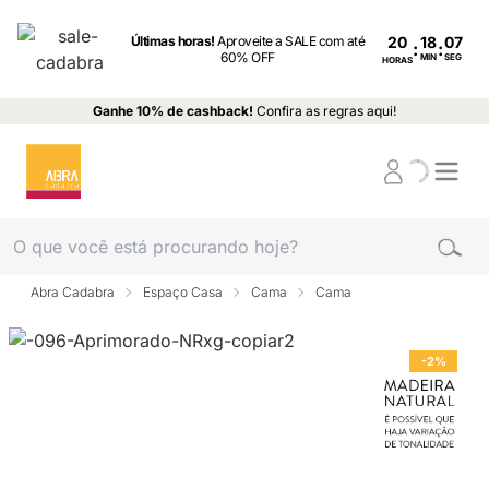
Últimas horas!
Aproveite a SALE com até
20
:
:
60% OFF
MIN
SEG
HORAS
Ganhe 10% de cashback!
Confira as regras aqui!
Abra Cadabra
Espaço Casa
Cama
Cama
-2%