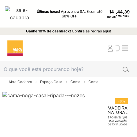
Últimas horas!
Aproveite a SALE com até
14
:
:
60% OFF
MIN
SEG
HORAS
Ganhe 10% de cashback!
Confira as regras aqui!
Abra Cadabra
Espaço Casa
Cama
Cama
-3%