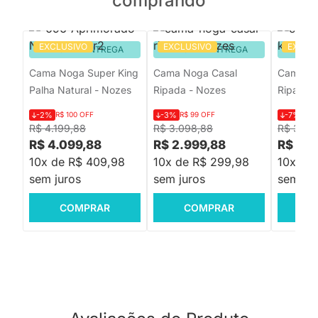
comprando
EXCLUSIVO
EXCLUSIVO
EXCLU
PRONTA ENTREGA
PRONTA ENTREGA
PRON
Cama Noga Super King
Cama Noga Casal
Cama No
Palha Natural - Nozes
Ripada - Nozes
Ripada 
-2%
R$ 100 OFF
-3%
R$ 99 OFF
-7%
R$ 
R$ 4.199,88
R$ 3.098,88
R$ 3.89
R$ 4.099,88
R$ 2.999,88
R$ 3.5
10x de R$ 409,98
10x de R$ 299,98
10x de
sem juros
sem juros
sem jur
COMPRAR
COMPRAR
C