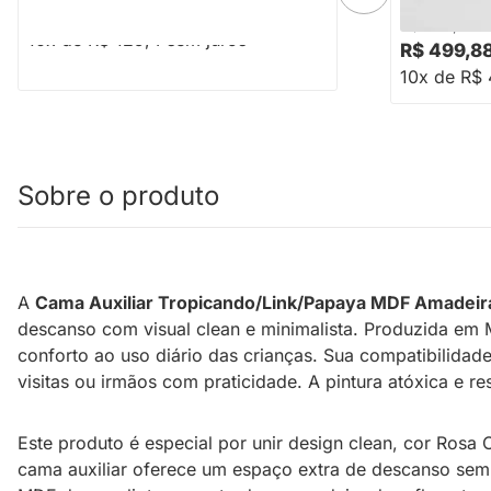
R$ 1.254,00
R$ 599,88
10x de R$ 125,4 sem juros
R$ 499,8
10x de R$ 
Sobre o produto
A
Cama Auxiliar Tropicando/Link/Papaya MDF Amadeira
descanso com visual clean e minimalista. Produzida em 
conforto ao uso diário das crianças. Sua compatibilida
visitas ou irmãos com praticidade. A pintura atóxica e 
Este produto é especial por unir design clean, cor Rosa
cama auxiliar oferece um espaço extra de descanso sem 