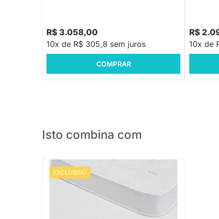
R$ 3.058,00
R$ 2.0
10x de R$ 305,8 sem juros
10x de 
COMPRAR
Isto combina com
EXCLUSIVO
PRONTA ENTREGA
Colchão de Espuma Plummi Solteiro
78cmx1,88mx14cm D20