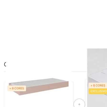
Combinação perfeita
+ 8 CORES
+ 8 CORES
Cama Auxiliar Tropicando/Link/Papaya
EXCLUSIVO
Colchão de 
MDF Amadeirado - Rosa Old
78cmx1,88