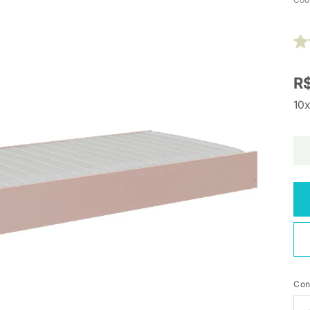
R$
10x
Con