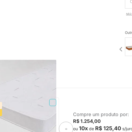
NÃO 
Outr
PRONTA ENTREGA
Compre um produto por:
Espuma Plummi Solteiro
R$ 1.254,00
mx14cm D20
10x
R$ 125,40
ou
de
s/jur
=