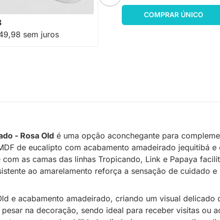
-16%
Economize R$ 100
COMPRAR ÚNICO
8
49,98 sem juros
do - Rosa Old
é uma opção aconchegante para complementa
MDF de eucalipto com acabamento amadeirado jequitibá e es
de com as camas das linhas Tropicando, Link e Papaya faci
resistente ao amarelamento reforça a sensação de cuidado 
 Old e acabamento amadeirado, criando um visual delicado q
pesar na decoração, sendo ideal para receber visitas ou a