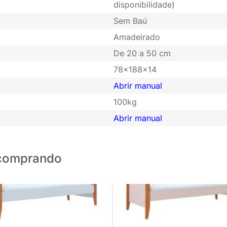
disponibilidade)
Sem Baú
Amadeirado
De 20 a 50 cm
78x188x14
Abrir manual
100kg
Abrir manual
o comprando
eiro Bo Color Infantil MDF -
Cama Sofá Bo Color Infantil MD
om Pés em Jequitibá
Jequitibá - Rosa Old