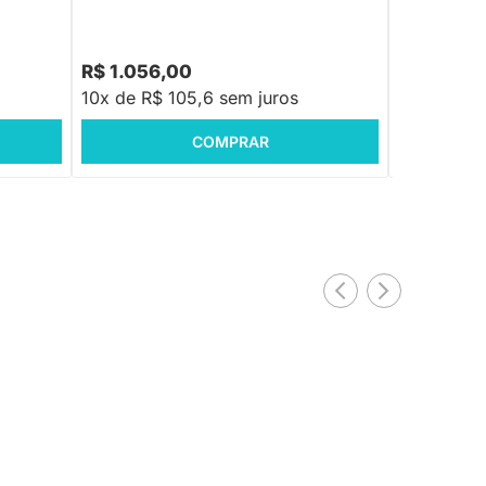
R$ 1.268,88
-16%
Economize R$ 212
R$ 1.056,00
R$ 1.804
10x de R$ 105,6 sem juros
10x de R$ 
COMPRAR