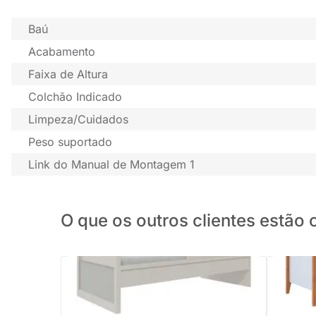
Baú
Acabamento
Faixa de Altura
Colchão Indicado
Limpeza/Cuidados
Peso suportado
Link do Manual de Montagem 1
O que os outros clientes estã
Cama Sofá Papaya Infantil MDF Eucalipto
Cama Solt
- Areia
Branco c