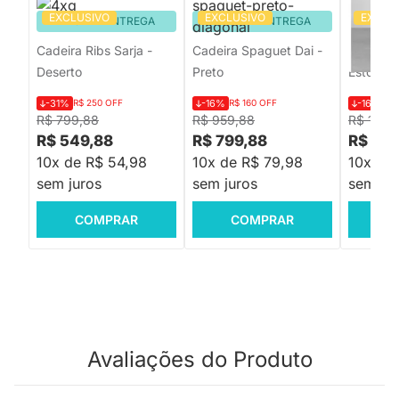
EXCLUSIVO
EXCLUSIVO
EXCLU
PRONTA ENTREGA
PRONTA ENTREGA
PRON
Cadeira Ribs Sarja -
Cadeira Spaguet Dai -
Cadeira
Deserto
Preto
Estofada
-31%
R$ 250 OFF
-16%
R$ 160 OFF
-16%
R$
R$ 799,88
R$ 959,88
R$ 1.118
R$ 549,88
R$ 799,88
R$ 92
10x de R$ 54,98
10x de R$ 79,98
10x de
sem juros
sem juros
sem jur
COMPRAR
COMPRAR
C
Avaliações do Produto