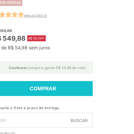
nta entrega
AVALIAÇÕES (1)
659,88
$ 549,88
R$ 110 OFF
 de R$ 54,98 sem juros
Cashback:
compre e ganhe R$ 54,99 de volta
COMPRAR
sulte o frete e prazo de entrega:
BUSCAR
SEI MEU CEP