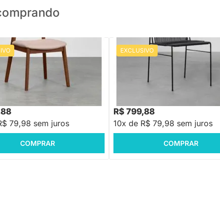
o comprando
IVO
EXCLUSIVO
PRONTA ENTREGA
PRONTA ENTREGA
Nord Encosto Madeira -
Cadeira Spaguet Dai - Preto
o
88
R$ 959,88
-20%
Economize R$ 200
-16%
Economize R$ 160
,88
R$ 799,88
R$ 79,98 sem juros
10x de R$ 79,98 sem juros
COMPRAR
COMPRAR