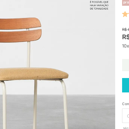
pro
R$ 
R
10x
Con
NÃO 