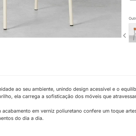
Outr
dade ao seu ambiente, unindo design acessível e o equilíbr
i-brilho, ela carrega a sofisticação dos móveis que atrave
m acabamento em verniz poliuretano confere um toque art
ntos do dia a dia.