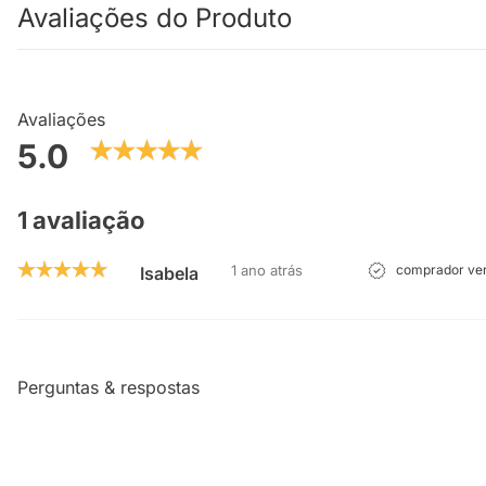
Avaliações do Produto
Avaliações
5.0
1 avaliação
1 ano atrás
comprador ver
Isabela
Perguntas & respostas