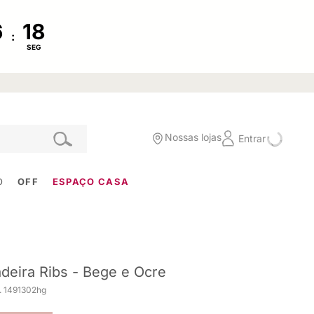
:
SEG
Nossas lojas
Entrar
O
OFF
ESPAÇO CASA
deira Ribs - Bege e Ocre
. 1491302hg