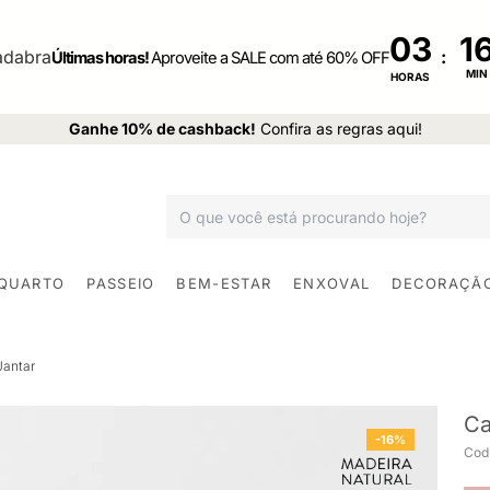
03
:
Últimas horas!
Aproveite a SALE com até 60% OFF
MIN
HORAS
Ganhe 10% de cashback!
Confira as regras aqui!
 QUARTO
PASSEIO
BEM-ESTAR
ENXOVAL
DECORAÇÃ
Jantar
Ca
-16%
Cod