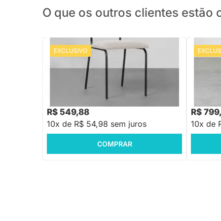
O que os outros clientes estã
EXCLUSIVO
EXCLUS
PRONTA ENTREGA
Cadeira Ribs Sarja - Deserto
Cadeira 
Castanh
R$ 799,88
R$ 999,
-31%
Economize R$ 250
R$ 549,88
R$ 799
10x de R$ 54,98 sem juros
10x de 
COMPRAR