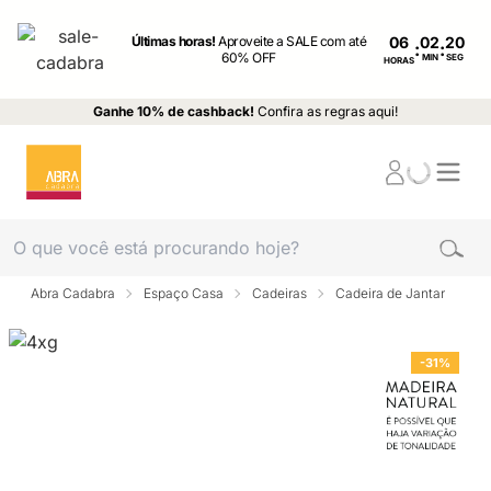
Últimas horas!
Aproveite a SALE com até
06
:
:
60% OFF
MIN
SEG
HORAS
Ganhe 10% de cashback!
Confira as regras aqui!
Abra Cadabra
Espaço Casa
Cadeiras
Cadeira de Jantar
-31%