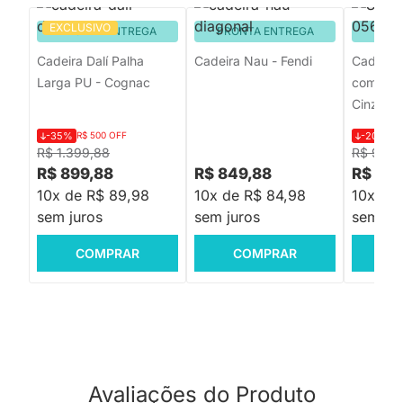
EXCLUSIVO
PRONTA ENTREGA
PRONTA ENTREGA
PRON
Cadeira Dalí Palha
Cadeira Nau - Fendi
Cadeira 
Larga PU - Cognac
com Enco
Cinza
-35%
R$ 500 OFF
-20%
R$
R$ 1.399,88
R$ 999,
R$ 899,88
R$ 849,88
R$ 799
10x de R$ 89,98
10x de R$ 84,98
10x de
sem juros
sem juros
sem jur
COMPRAR
COMPRAR
C
Avaliações do Produto