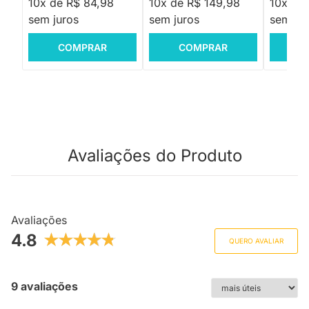
10x de R$ 84,98
10x de R$ 149,98
10x de
sem juros
sem juros
sem jur
COMPRAR
COMPRAR
C
Avaliações do Produto
Avaliações
4.8
QUERO AVALIAR
9 avaliações