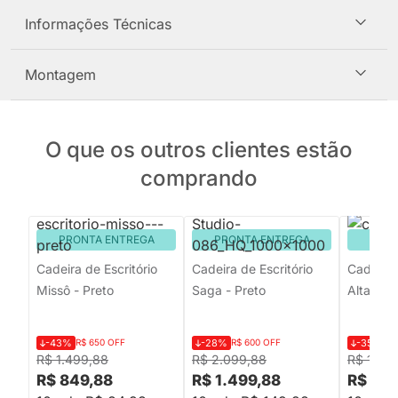
Informações Técnicas
Montagem
O que os outros clientes estão
comprando
PRONTA ENTREGA
PRONTA ENTREGA
PRON
Cadeira de Escritório
Cadeira de Escritório
Cadeira 
Missô - Preto
Saga - Preto
Alta - Pr
-43%
R$ 650 OFF
-28%
R$ 600 OFF
-35%
R$
R$ 1.499,88
R$ 2.099,88
R$ 1.99
R$ 849,88
R$ 1.499,88
R$ 1.2