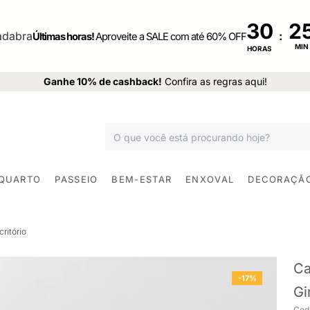
30
:
Últimas horas!
Aproveite a SALE com até 60% OFF
MIN
HORAS
Ganhe 10% de cashback!
Confira as regras aqui!
 QUARTO
PASSEIO
BEM-ESTAR
ENXOVAL
DECORAÇÃ
ritório
Ca
-17%
Gi
Cod