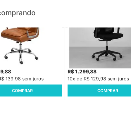
o comprando
PRONTA ENTREGA
PRONTA ENTREGA
e Escritório Oslo - Caramelo
Cadeira Office Singular Alta - Pr
R$ 1.999,88
-35%
Economize R$ 70
99,88
R$ 1.299,88
R$ 139,98 sem juros
10x de R$ 129,98 sem juros
COMPRAR
COMPRAR