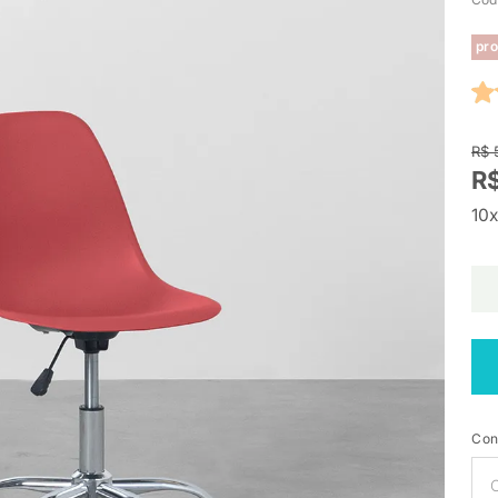
pro
R$ 
R
10x
Con