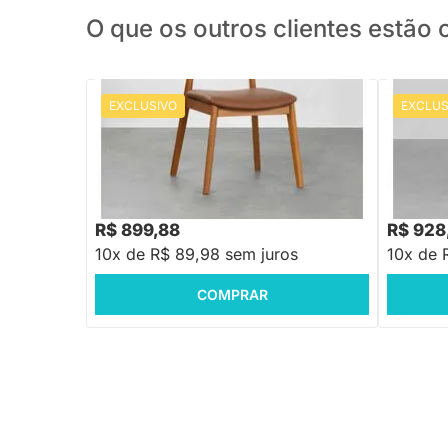
O que os outros clientes estã
EXCLUSIVO
EXCLUS
PRONTA ENTREGA
Cadeira Dalí Palha Larga PU - Cognac
Cadeira 
Assento T
R$ 1.399,88
R$ 1.258
-35%
Economize R$ 500
R$ 899,88
R$ 928
10x de R$ 89,98 sem juros
10x de 
COMPRAR