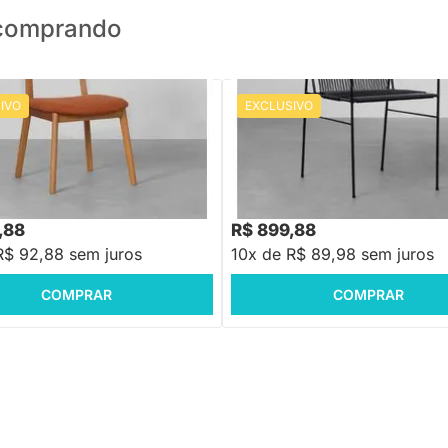
o comprando
IVO
EXCLUSIVO
PRONTA ENTREGA
PRONTA ENTREGA
Lalá Encosto Palha Creme
Cadeira Spaguet Dai com Braços 
rento - Terracota
,88
R$ 1.079,88
-26%
Economize R$ 330
-16%
Economize R$ 180
,88
R$ 899,88
R$ 92,88 sem juros
10x de R$ 89,98 sem juros
COMPRAR
COMPRAR