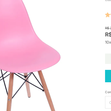
R$ 
R$
10x
Con