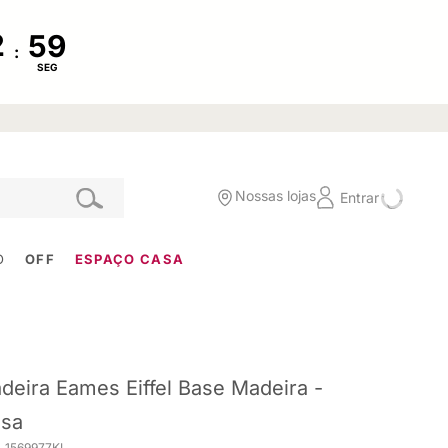
:
SEG
Nossas lojas
Entrar
O
OFF
ESPAÇO CASA
deira Eames Eiffel Base Madeira -
sa
. 1569977KI