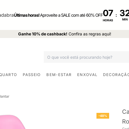
07
:
Últimas horas!
Aproveite a SALE com até 60% OFF
MIN
HORAS
Ganhe 10% de cashback!
Confira as regras aqui!
 QUARTO
PASSEIO
BEM-ESTAR
ENXOVAL
DECORAÇÃ
Jantar
Ca
-48%
Ro
Cod