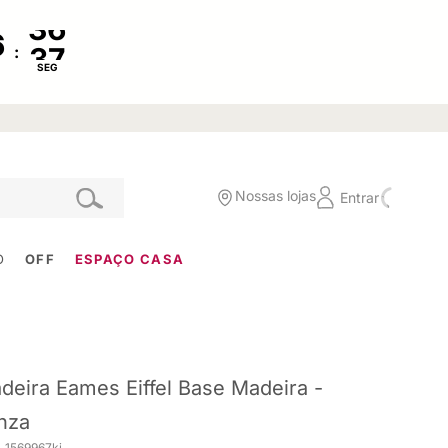
:
SEG
Nossas lojas
Entrar
O
OFF
ESPAÇO CASA
deira Eames Eiffel Base Madeira -
nza
. 1569967ki