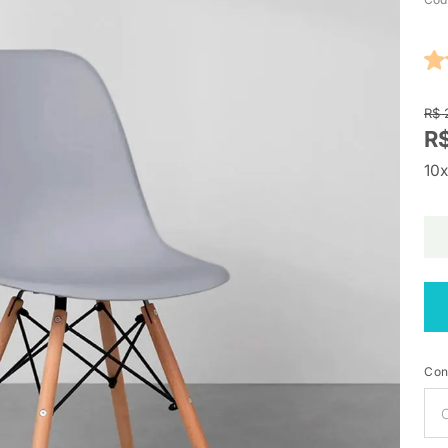
R$ 
R$
10x
Con