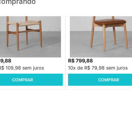
o comprando
PRONTA ENTREGA
PRONTA ENTREGA
Arden - Natural
Cadeira Bá PU - Caramelo
,88
R$ 1.099,88
-27%
Economize R$ 421
-27%
Economize R$ 30
99,88
R$ 799,88
R$ 109,98 sem juros
10x de R$ 79,98 sem juros
COMPRAR
COMPRAR