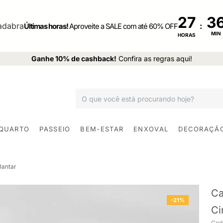
27
:
Últimas horas!
Aproveite a SALE com até 60% OFF
MIN
HORAS
Ganhe 10% de cashback!
Confira as regras aqui!
 QUARTO
PASSEIO
BEM-ESTAR
ENXOVAL
DECORAÇÃ
Jantar
Ca
-21%
Ci
Cod