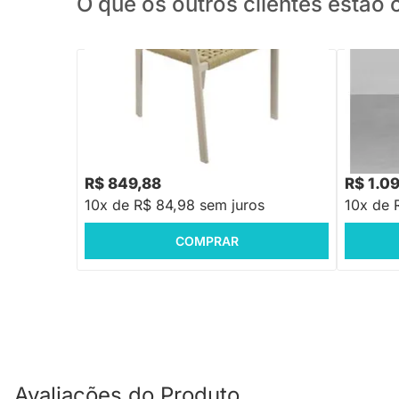
O que os outros clientes estã
PRONTA ENTREGA
Cadeira Nau - Fendi
Cadeira 
R$ 1.520
R$ 849,88
R$ 1.0
10x de R$ 84,98 sem juros
10x de 
COMPRAR
Avaliações do Produto