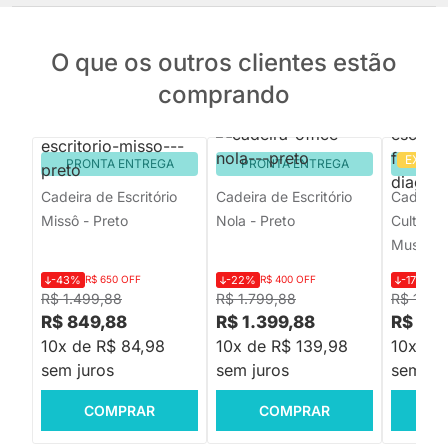
O que os outros clientes estão
comprando
EXCLU
PRONTA ENTREGA
PRONTA ENTREGA
PRON
Cadeira de Escritório
Cadeira de Escritório
Cadeira 
Missô - Preto
Nola - Preto
Cult – Fr
Musgo
-43%
R$ 650 OFF
-22%
R$ 400 OFF
-17%
R$ 
R$ 1.499,88
R$ 1.799,88
R$ 1.03
R$ 849,88
R$ 1.399,88
R$ 85
10x de R$ 84,98
10x de R$ 139,98
10x de
sem juros
sem juros
sem jur
COMPRAR
COMPRAR
C