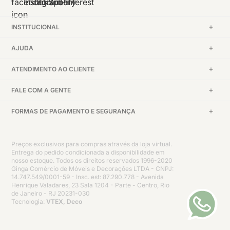
INSTITUCIONAL
AJUDA
ATENDIMENTO AO CLIENTE
FALE COM A GENTE
FORMAS DE PAGAMENTO E SEGURANÇA
Preços exclusivos para compras através da loja virtual.
Entrega do pedido condicionada a disponibilidade em
nosso estoque. Todos os direitos reservados 1996-2020
Ginga Comércio de Móveis e Decorações LTDA - CNPJ:
14.747.549/0001-59 - Insc. est: 87.290.778 - Avenida
Henrique Valadares, 23 Sala 1204 - Parte - Centro, Rio
de Janeiro - RJ 20231-030
Tecnologia:
VTEX, Deco