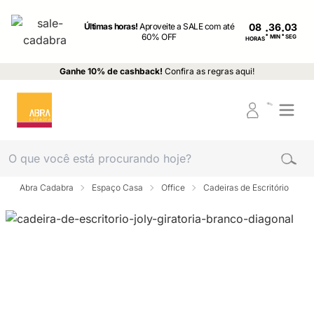
Últimas horas!
Aproveite a SALE com até
08
:
:
60% OFF
MIN
SEG
HORAS
Ganhe 10% de cashback!
Confira as regras aqui!
Abra Cadabra
Espaço Casa
Office
Cadeiras de Escritório