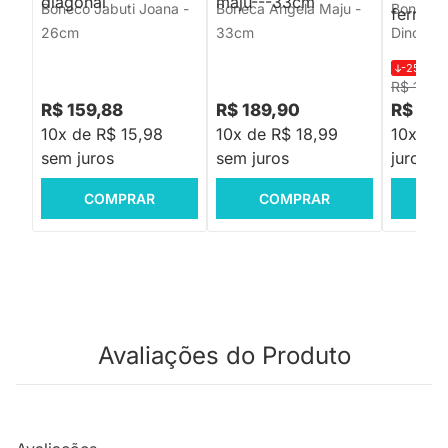
Boneco Jabuti Joana -
Boneca Angela Maju -
Boneco 
26cm
33cm
Dinossau
-25%
R$
R$ 199,
R$ 159,88
R$ 189,90
R$ 149
10x de R$ 15,98
10x de R$ 18,99
10x de
sem juros
sem juros
juros
COMPRAR
COMPRAR
C
Avaliações do Produto