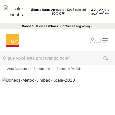
Últimas horas!
Aproveite a SALE com até
42
:
:
60% OFF
MIN
SEG
HORAS
Ganhe 10% de cashback!
Confira as regras aqui!
Abra Cadabra
Brinquedos
Boneca e Pelúcia