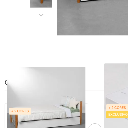
Combinação perfeita
+ 2 CORES
+ 2 CORES
Bicama Solteiro Noah com Pés Mel -
EXCLUSIVO
Colchão de 
Branco Fosco
88cmx1,88