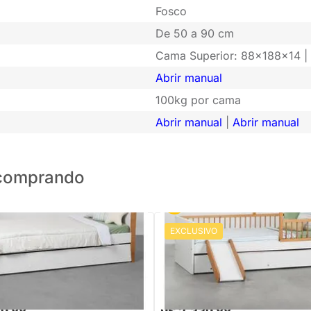
Fosco
De 50 a 90 cm
Cama Superior: 88x188x14 |
Abrir manual
100kg por cama
Abrir manual
|
Abrir manual
o comprando
EXCLUSIVO
olteiro Noah com Pés Mel -
Cama Casinha Evolutiva Tenda 
osco
Cama Auxiliar e Escorregador - 
Amêndoa
,88
R$ 2.899,88
-16%
Economize R$ 219
-19%
Economize R$ 56