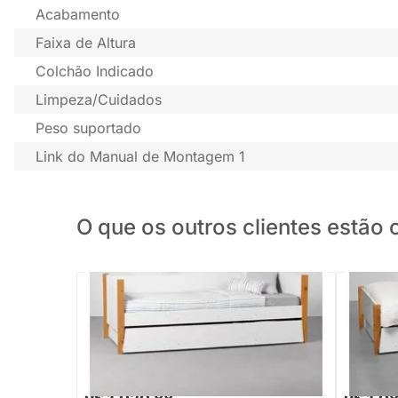
Acabamento
Faixa de Altura
Colchão Indicado
Limpeza/Cuidados
Peso suportado
Link do Manual de Montagem 1
O que os outros clientes estã
Bicama Sofá Noah com Pés Mel - Branco
Bicama S
Fosco
Branco F
R$ 1.499,88
R$ 1.308
-31%
Economize R$ 479