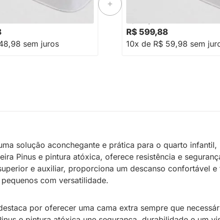
-16%
Economize R$ 99
-16%
Economize R$ 1
R$ 719,88
8
R$ 599,88
48,98 sem juros
10x de R$ 59,98 sem jur
uma solução aconchegante e prática para o quarto infantil
Pinus e pintura atóxica, oferece resistência e segurança
perior e auxiliar, proporciona um descanso confortável e 
 pequenos com versatilidade.
estaca por oferecer uma cama extra sempre que necessário
us e pintura atóxica une segurança, durabilidade e um vi