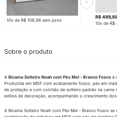
-16%
Economize R$ 219
R$ 1.308,88
R$ 588,88
R$ 1.089,88
R$ 489,8
10x de R$ 108,98 sem juros
10x de R$ 
Sobre o produto
A
Bicama Solteiro Noah com Pés Mel - Branco Fosco
é 
Produzida em MDF com acabamento fosco, pés em madeira 
de proteção e com colchão de solteiro padrão na cama su
estilos de decoração, acompanhando o crescimento dos
A Bicama Solteiro Noah com Pés Mel - Branco Fosco se d
combinação da estrutura em MDF com pés em madeira Pin