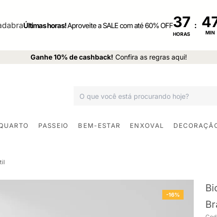
37
:
Últimas horas!
Aproveite a SALE com até 60% OFF
MIN
HORAS
Ganhe 10% de cashback!
Confira as regras aqui!
 QUARTO
PASSEIO
BEM-ESTAR
ENXOVAL
DECORAÇÃ
il
Bi
-16%
Br
Cod.