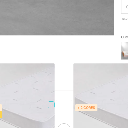
NÃO 
Outr
+ 2 CORES
PRONTA ENTREGA
PRONTA ENTREGA
Espuma Plummi Solteiro
Colchão de Espuma Plummi S
mx12cm D23
88cmx1,88mx14cm D28