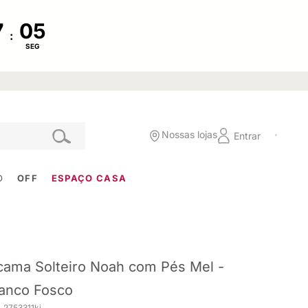
:
SEG
Nossas lojas
Entrar
O
OFF
ESPAÇO CASA
cama Solteiro Noah com Pés Mel -
anco Fosco
 2753311ki