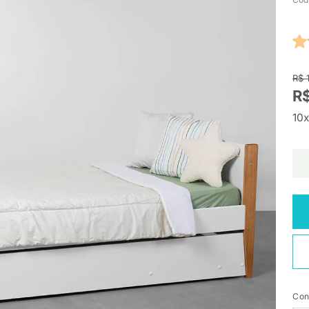
R$ 
R$
10x
Con