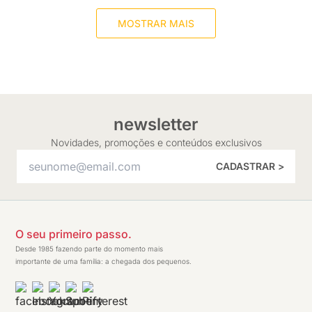
MOSTRAR MAIS
newsletter
Novidades, promoções e conteúdos exclusivos
CADASTRAR >
O seu primeiro passo.
Desde 1985 fazendo parte do momento mais
importante de uma família: a chegada dos pequenos.