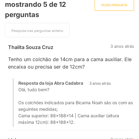
mostrando 5 de
12
FAZER PERGUNTA
perguntas
3 anos atrás
Thalita Souza Cruz
Tenho um colchão de 14cm para a cama auxiliar. Ele
encaixa ou precisa ser de 12cm?
Resposta da loja Abra Cadabra
3 anos atrás
Olá, tudo bem?
Os colchões indicados para Bicama Noah são os com as
seguintes medidas;
Cama superior: 88x188x14 | Cama auxiliar (altura
máxima 12cm): 88x188x12.