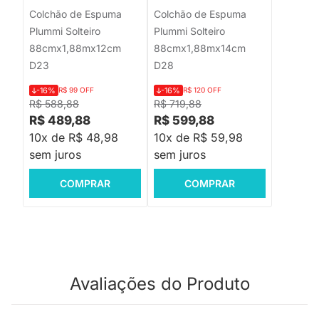
Colchão de Espuma
Colchão de Espuma
Plummi Solteiro
Plummi Solteiro
88cmx1,88mx12cm
88cmx1,88mx14cm
D23
D28
-16%
R$ 99 OFF
-16%
R$ 120 OFF
R$ 588,88
R$ 719,88
R$ 489,88
R$ 599,88
10x de R$ 48,98
10x de R$ 59,98
sem juros
sem juros
COMPRAR
COMPRAR
Avaliações do Produto