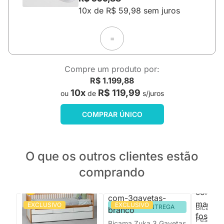
10x de R$ 59,98 sem juros
=
Compre um produto por:
R$ 1.199,88
10x
R$ 119,99
ou
de
s/juros
COMPRAR ÚNICO
O que os outros clientes estão
comprando
EXCLUSIVO
EXCLUSIVO
PRONTA ENTREGA
PRONTA ENTREGA
Bicama 
Pés Mel 
Bicama Nanda 3
Bicama Zuka 3 Gavetas