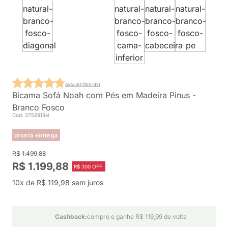
AVALIAÇÕES (45)
Bicama Sofá Noah com Pés em Madeira Pinus -
Branco Fosco
Cod. 2752915ki
pronta entrega
R$ 1.499,88
R$ 1.199,88
R$ 300 OFF
10x de R$ 119,98 sem juros
Cashback:
compre e ganhe R$ 119,99 de volta