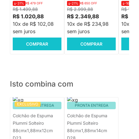
-31%
R$ 479 OFF
-21%
R$ 650 OFF
-16%
R$
R$ 1.499,88
R$ 2.999,88
R$ 1.30
R$ 1.020,88
R$ 2.349,88
R$ 1.0
10x de R$ 102,08
10x de R$ 234,98
10x de
sem juros
sem juros
sem jur
COMPRAR
COMPRAR
C
Isto combina com
EXCLUSIVO
PRONTA ENTREGA
PRONTA ENTREGA
Colchão de Espuma
Colchão de Espuma
Plummi Solteiro
Plummi Solteiro
88cmx1,88mx12cm
88cmx1,88mx14cm
D23
D28