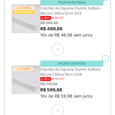
PRONTA ENTREGA
+ 2 CORES
Colchão de Espuma Plummi Solteiro
EXCLUSIVO
88cmx1,88mx12cm D23
-16%
R$ 99 OFF
R$ 588,88
R$ 489,88
10x de R$ 48,98 sem juros
PRONTA ENTREGA
+ 2 CORES
Colchão de Espuma Plummi Solteiro
88cmx1,88mx14cm D28
-16%
R$ 120 OFF
R$ 719,88
R$ 599,88
10x de R$ 59,98 sem juros
=