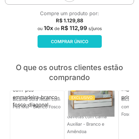
Compre um produto por:
R$ 1.129,88
10x
R$ 112,99
ou
de
s/juros
COMPRAR ÚNICO
O que os outros clientes estão
comprando
EXCLUSIVO
Bicama Sofá Noah com
PRONTA ENTREGA
Bicama S
Pés Mel - Branco Fosco
com Pés
Bicama Nanda 3
Fosco
Gavetas com Cama
Auxiliar - Branco e
Amêndoa