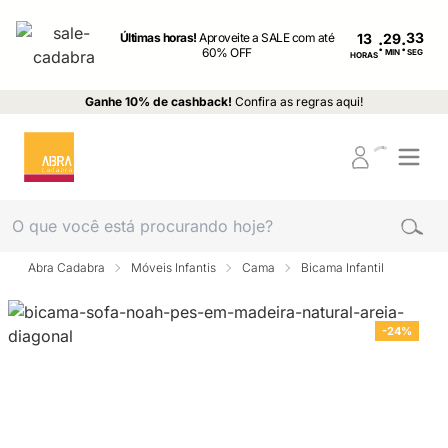
Últimas horas!
Aproveite a SALE com até
13
:
:
60% OFF
MIN
SEG
HORAS
Ganhe 10% de cashback!
Confira as regras aqui!
Abra Cadabra
Móveis Infantis
Cama
Bicama Infantil
-24%