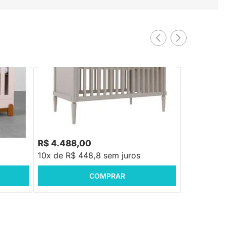
Berço Mini Cama Natu - Cinza
Berço Mini 
Rosa Old
s - Rosa
R$ 4.488,00
R$ 4.488
10x de R$ 448,8 sem juros
10x de R$
COMPRAR