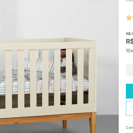
R$ 
R
10x
Con