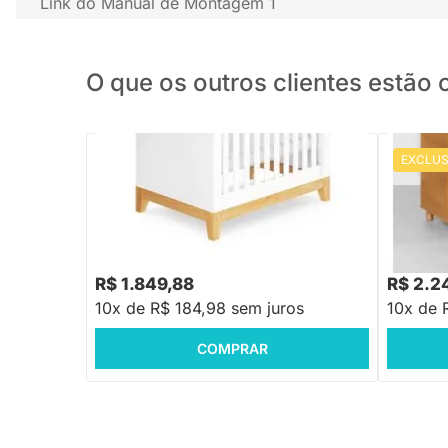
Link do Manual de Montagem 1
O que os outros clientes estã
EXCLUS
PRONTA ENTREGA
Berço Cama Amor Perfeito - Branco
Berço Mi
com Pés 
R$ 2.219,88
R$ 2.69
-16%
Economize R$ 370
R$ 1.849,88
R$ 2.2
10x de R$ 184,98 sem juros
10x de 
COMPRAR