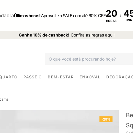
20
:
Últimas horas!
Aproveite a SALE com até 60% OFF
MIN
HORAS
Ganhe 10% de cashback!
Confira as regras aqui!
 QUARTO
PASSEIO
BEM-ESTAR
ENXOVAL
DECORAÇÃ
 Cama
Be
-29%
Sq
Cod