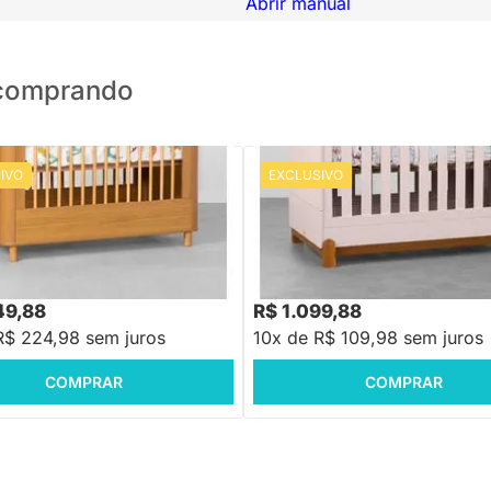
Abrir manual
o comprando
IVO
EXCLUSIVO
PRONTA ENTREGA
PRONTA ENTREGA
ni Cama Curvo Boom Plus 2 em 1
Berço Mini Cama Lotus com Friso
Nordic - Savana Fosco
Fosco
9,88
R$ 1.399,88
-16%
Economize R$ 450
-21%
Economize R$ 300
49,88
R$ 1.099,88
R$ 224,98 sem juros
10x de R$ 109,98 sem juros
COMPRAR
COMPRAR