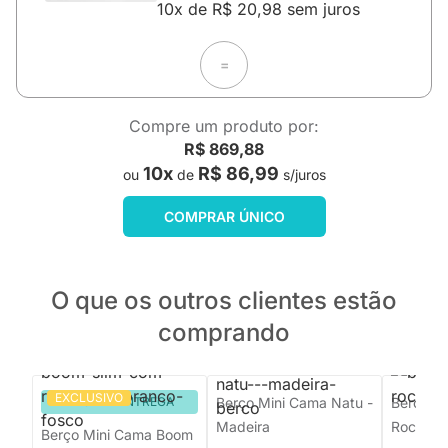
10x de R$ 20,98 sem juros
=
Compre um produto por:
R$ 869,88
10x
R$ 86,99
ou
de
s/juros
COMPRAR ÚNICO
O que os outros clientes estão
comprando
EXCLUSIVO
PRONTA ENTREGA
Berço Mini Cama Natu -
Berço M
Madeira
Rococó 
Berço Mini Cama Boom