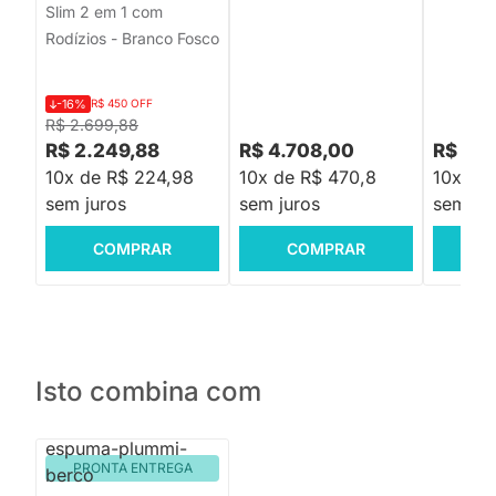
Slim 2 em 1 com
Rodízios - Branco Fosco
-16%
R$ 450 OFF
R$ 2.699,88
R$ 2.249,88
R$ 4.708,00
R$ 4.1
10x de R$ 224,98
10x de R$ 470,8
10x de 
sem juros
sem juros
sem jur
COMPRAR
COMPRAR
C
Isto combina com
PRONTA ENTREGA