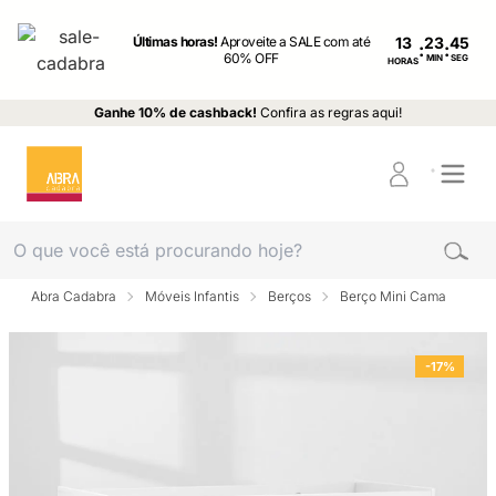
Últimas horas!
Aproveite a SALE com até
13
:
:
60% OFF
MIN
SEG
HORAS
Ganhe 10% de cashback!
Confira as regras aqui!
Abra Cadabra
Móveis Infantis
Berços
Berço Mini Cama
-17%