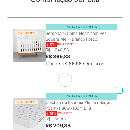
PRONTA ENTREGA
+ 4 CORES
Berço Mini Cama Noah com Pés
Square Mel – Branco Fosco
-17%
R$ 179 OFF
R$ 1.048,88
R$ 869,88
10x de R$ 86,98 sem juros
PRONTA ENTREGA
+ 4 CORES
Colchão de Espuma Plummi Berço
70cmx1,30mx10cm D18
-18%
R$ 49 OFF
R$ 258,88
R$ 209,88