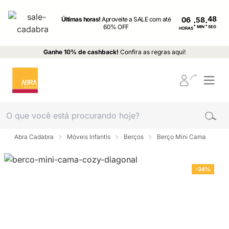
Últimas horas!
Aproveite a SALE com até
06
:
:
60% OFF
MIN
SEG
HORAS
Ganhe 10% de cashback!
Confira as regras aqui!
Abra Cadabra
Móveis Infantis
Berços
Berço Mini Cama
-34%