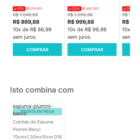
-17%
R$ 179 OFF
-23%
R$ 300 OFF
-21%
R$
R$ 1.048,88
R$ 1.299,88
R$ 1.39
R$ 869,88
R$ 999,88
R$ 1.0
10x de R$ 86,98
10x de R$ 99,98
10x de
sem juros
sem juros
sem jur
COMPRAR
COMPRAR
C
Isto combina com
PRONTA ENTREGA
Colchão de Espuma
Plummi Berço
70cmx1,30mx10cm D18