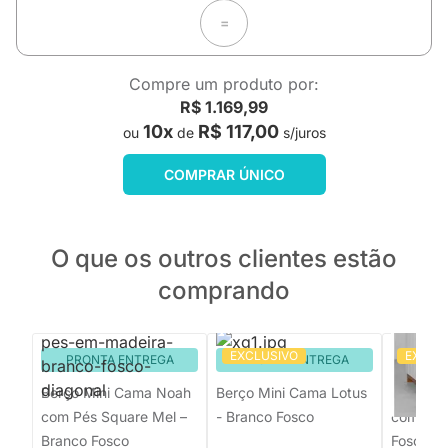
=
Compre um produto por:
R$ 1.169,99
10x
R$ 117,00
ou
de
s/juros
COMPRAR ÚNICO
O que os outros clientes estão
comprando
EXCLUSIVO
EXCLU
PRONTA ENTREGA
PRONTA ENTREGA
PRON
Berço Mini Cama Noah
Berço Mini Cama Lotus
Berço M
com Pés Square Mel –
- Branco Fosco
com Fris
Branco Fosco
Fosco e