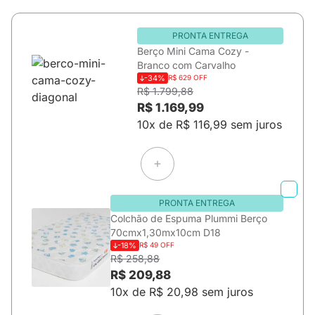
PRONTA ENTREGA
Berço Mini Cama Cozy -
Branco com Carvalho
-34%
R$ 629 OFF
R$ 1.799,88
R$ 1.169,99
10x de R$ 116,99 sem juros
PRONTA ENTREGA
Colchão de Espuma Plummi Berço
70cmx1,30mx10cm D18
-18%
R$ 49 OFF
R$ 258,88
R$ 209,88
10x de R$ 20,98 sem juros