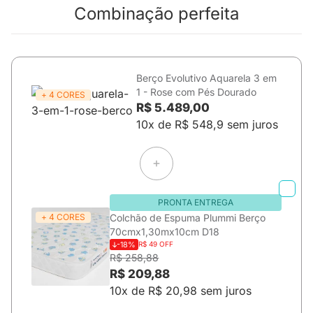
Combinação perfeita
Berço Evolutivo Aquarela 3 em
1 - Rose com Pés Dourado
+ 4 CORES
R$ 5.489,00
10x de R$ 548,9 sem juros
PRONTA ENTREGA
+ 4 CORES
Colchão de Espuma Plummi Berço
70cmx1,30mx10cm D18
-18%
R$ 49 OFF
R$ 258,88
R$ 209,88
10x de R$ 20,98 sem juros