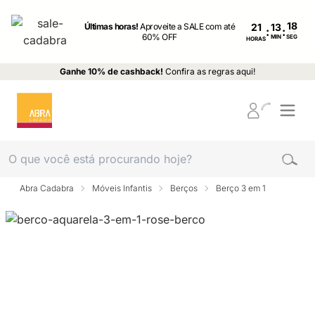
Últimas horas!
Aproveite a SALE com até
21
:
:
60% OFF
MIN
SEG
HORAS
Ganhe 10% de cashback!
Confira as regras aqui!
Abra Cadabra
Móveis Infantis
Berços
Berço 3 em 1