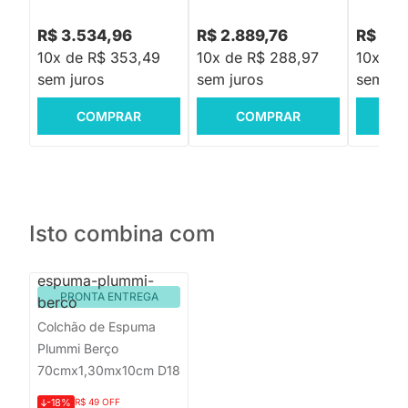
R$ 3.534,96
R$ 2.889,76
R$ 2.8
10x de R$ 353,49
10x de R$ 288,97
10x de
sem juros
sem juros
sem jur
COMPRAR
COMPRAR
C
Isto combina com
PRONTA ENTREGA
Colchão de Espuma
Plummi Berço
70cmx1,30mx10cm D18
-18%
R$ 49 OFF