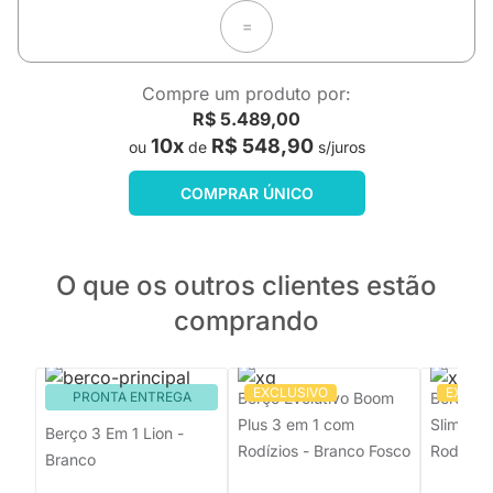
=
Compre um produto por:
R$ 5.489,00
10x
R$ 548,90
ou
de
s/juros
COMPRAR ÚNICO
O que os outros clientes estão
comprando
EXCLUSIVO
EXCLU
PRONTA ENTREGA
Berço Evolutivo Boom
Berço Ev
Plus 3 em 1 com
Slim 3 e
Berço 3 Em 1 Lion -
Rodízios - Branco Fosco
Rodízios
Branco