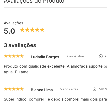
Avaliações do Produto
Avaliações
5.0
3 avaliações
2 anos atrás
c
Ludmila Borges
Produto com qualidade excelente. A almofada suporte par
água. Eu amei!
5 anos atrás
compra
Bianca Lima
Super indico, comprei 1 e depois comprei mais dois par