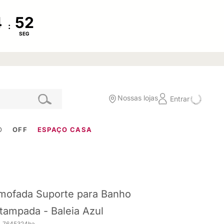
:
SEG
Nossas lojas
Entrar
O
OFF
ESPAÇO CASA
mofada Suporte para Banho
tampada - Baleia Azul
. 7645324ba