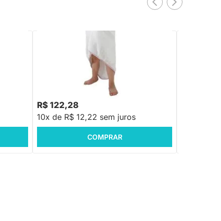
PRONTA ENTREGA
ge -
Toalha de Bebê com Capuz Comfort
Toalha de 
Power Rosa - 80x100cm
Power Azul
R$ 122,28
R$ 122,2
10x de R$ 12,22 sem juros
10x de R$ 
COMPRAR