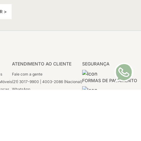
R >
ATENDIMENTO AO CLIENTE
SEGURANÇA
as
Fale com a gente
FORMAS DE PAGAMENTO
Móveis
(21) 3017-9900 | 4003-2086 (Nacional)
rocas
WhatsApp
 Boleto
(21) 97117-4398
sco
2ª a 6ª - 08h às 21h
tivas
Sábado: 08h às 12h (apenas WhatsApp)