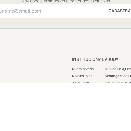
Novidades, promoções e conteúdos exclusivos
CADASTRA
INSTITUCIONAL
AJUDA
Quem somos
Dúvidas e Ajud
Nossas lojas
Montagem dos 
Abra Casa
Devoluções e T
Cashback
Segunda Via de
Nossas Campanhas
Trabalhe Cono
Vendas Corpora