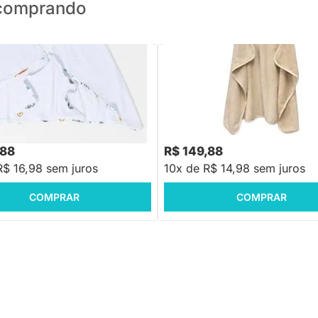
o comprando
PRONTA ENTREGA
PRONTA ENTREGA
e Banho Avental - Selva
Toalha de Banho Infantil Leão Be
do
0,70cm X 1,00m
,88
R$ 149,88
R$ 16,98 sem juros
10x de R$ 14,98 sem juros
COMPRAR
COMPRAR