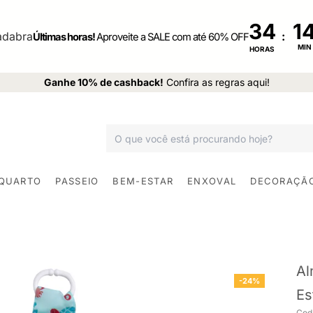
34
:
Últimas horas!
Aproveite a SALE com até 60% OFF
MIN
HORAS
Ganhe 10% de cashback!
Confira as regras aqui!
 QUARTO
PASSEIO
BEM-ESTAR
ENXOVAL
DECORAÇÃ
Al
-24%
Es
Cod