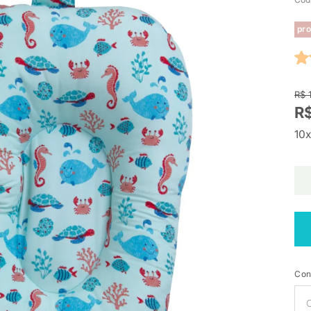
pro
R$ 
R$
10x
Con