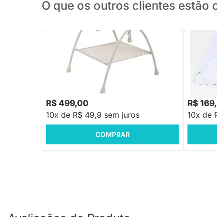
O que os outros clientes estã
PRONTA ENTREGA
Suporte para Banheira Indigo Plus Maxi
Toalha d
Cosi - Elegance Beige
Estampa
R$ 499,00
R$ 169
10x de R$ 49,9 sem juros
10x de 
COMPRAR