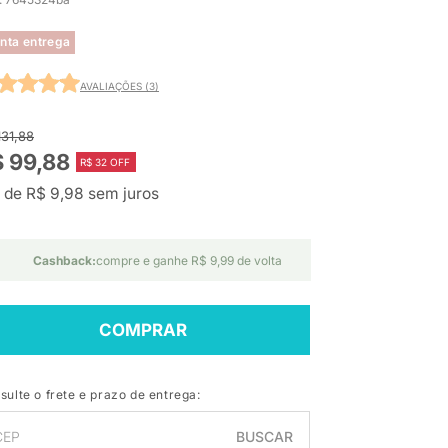
nta entrega
AVALIAÇÕES (3)
131,88
 99,88
R$ 32 OFF
 de R$ 9,98 sem juros
Cashback:
compre e ganhe R$ 9,99 de volta
COMPRAR
sulte o frete e prazo de entrega:
BUSCAR