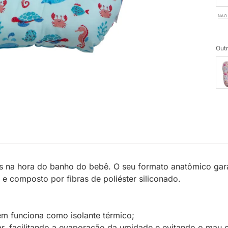
NÃO 
Outr
pais na hora do banho do bebê. O seu formato anatômico gar
 e composto por fibras de poliéster siliconado.
bém funciona como isolante térmico;
ar, facilitando a evaporação da umidade e evitando o mau 