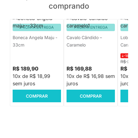
comprando
PRONTA ENTREGA
PRONTA ENTREGA
PRON
Boneca Angela Maju -
Cavalo Cândido –
Lobo Gu
33cm
Caramelo
Caramel
-18%
R$
R$ 219,
R$ 189,90
R$ 169,88
R$ 179
10x de R$ 18,99
10x de R$ 16,98 sem
10x de
sem juros
juros
juros
COMPRAR
COMPRAR
C