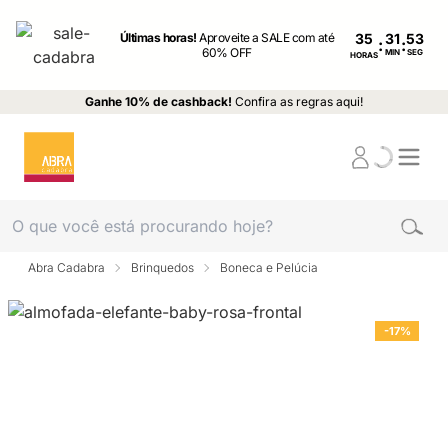
Últimas horas!
Aproveite a SALE com até
35
:
:
60% OFF
MIN
SEG
HORAS
Ganhe 10% de cashback!
Confira as regras aqui!
Abra Cadabra
Brinquedos
Boneca e Pelúcia
-17%