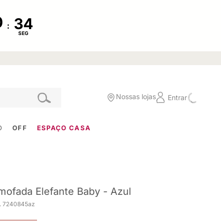
:
SEG
Nossas lojas
Entrar
O
OFF
ESPAÇO CASA
mofada Elefante Baby - Azul
. 7240845az