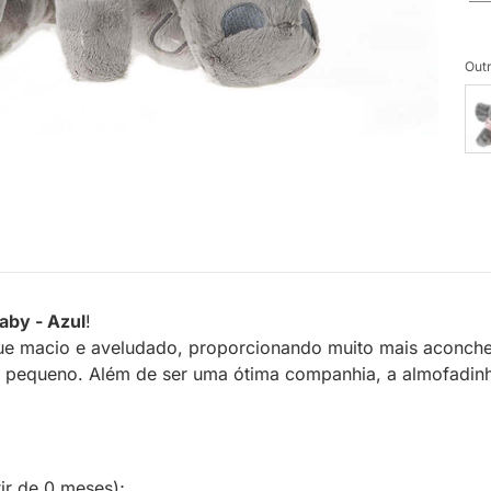
Outr
aby - Azul
!
que macio e aveludado, proporcionando muito mais aconche
o pequeno. Além de ser uma ótima companhia, a almofadinh
ir de 0 meses);