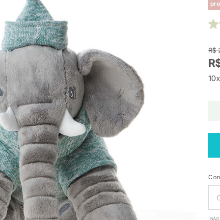
pro
R$ 
R
10x
Con
NÃO 