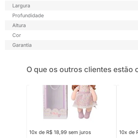
Largura
Profundidade
Altura
Cor
Garantia
O que os outros clientes estã
PRONTA ENTREGA
Boneca Angela Maju - 33cm
Boneca M
33cm - 
R$ 189,90
R$ 179
10x de R$ 18,99 sem juros
10x de 