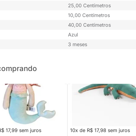
25,00 Centímetros
10,00 Centímetros
40,00 Centímetros
Azul
3 meses
o comprando
PRONTA ENTREGA
PRONTA ENTREGA
etoo Angela Sereia Perola
Boneco Jacaré Luca Verde e Ca
5363
R$ 219,88
-18%
Economize R$ 40
,90
R$ 179,88
R$ 17,99 sem juros
10x de R$ 17,98 sem juros