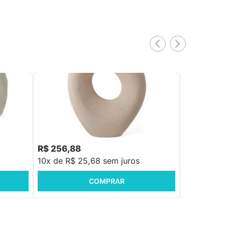
PRONTA ENTREGA
dades
Vaso em Poliresina Bege - M
Cachepot e
13x13
R$ 129,88
R$ 256,88
R$ 69,88
10x de R$ 25,68 sem juros
10x de R$ 
COMPRAR