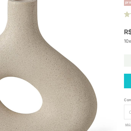
pro
R$
10x
Con
NÃO 