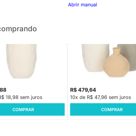
Abrir manual
o comprando
PRONTA ENTREGA
PRONTA ENTREGA
Cerâmica - G
Kit Vasos em Cerâmica - 03 uni
R$ 578,88
-17%
Economize R$ 99
,88
R$ 479,64
R$ 18,98 sem juros
10x de R$ 47,96 sem juros
COMPRAR
COMPRAR