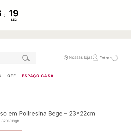
:
SEG
Nossas lojas
Entrar
O
OFF
ESPAÇO CASA
so em Poliresina Bege – 23x22cm
. 8201819gb