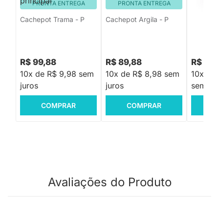
PRONTA ENTREGA
PRONTA ENTREGA
PRON
Cachepot Trama - P
Cachepot Argila - P
Cachepot
R$ 99,88
R$ 89,88
R$ 129
10x de R$ 9,98 sem
10x de R$ 8,98 sem
10x de 
juros
juros
sem jur
COMPRAR
COMPRAR
C
Avaliações do Produto