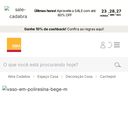
Últimas horas!
Aproveite a SALE com até
23
:
:
60% OFF
MIN
SEG
HORAS
Ganhe 10% de cashback!
Confira as regras aqui!
Abra Cadabra
Espaço Casa
Decoração Casa
Cachepot