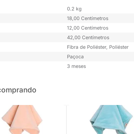
0.2 kg
18,00 Centímetros
12,00 Centímetros
42,00 Centímetros
Fibra de Poliéster, Poliéster
Paçoca
3 meses
o comprando
PRONTA ENTREGA
PRONTA ENTREGA
aninha Jimbao Leão Metoo
Boneca Naninha Angela Lai Balle
- 30cm