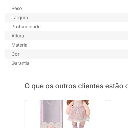
Peso
Largura
Profundidade
Altura
Material
Cor
Garantia
O que os outros clientes estã
PRONTA ENTREGA
Boneca Angela Maju - 33cm
Boneca N