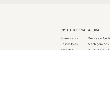
INSTITUCIONAL
AJUDA
Quem somos
Dúvidas e Ajud
Nossas lojas
Montagem dos 
Abra Casa
Devoluções e T
Cashback
Segunda Via de
Nossas Campanhas
Trabalhe Cono
Vendas Corpora
ondicionada a disponibilidade em nosso estoque. Todos os direitos reservados 
sc. est: 87.290.778 - Avenida Henrique Valadares, 23 Sala 1204 - Parte - Cen