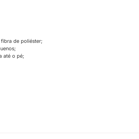
ibra de poliéster;
quenos;
 até o pé;