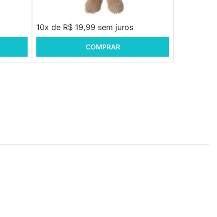
R$ 215,88
R$ 199,90
R$ 169,8
10x de R$ 19,99 sem juros
10x de R$ 
COMPRAR