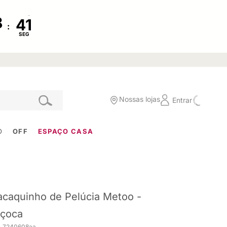
:
SEG
Nossas lojas
Entrar
O
OFF
ESPAÇO CASA
caquinho de Pelúcia Metoo -
çoca
. 7240608aa