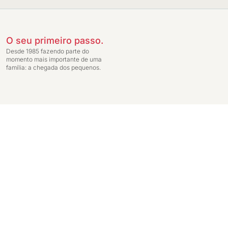
O seu primeiro passo.
Desde 1985 fazendo parte do
momento mais importante de uma
família: a chegada dos pequenos.
Preços exclusivos para compras através da loja virtual. Entrega do pedido c
Ginga Comércio de Móveis e Decorações LTDA - CNPJ: 14.747.549/0001-59 - In
Janeiro - RJ 20231-030