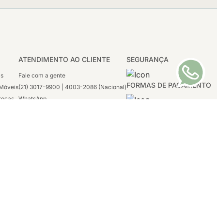
ATENDIMENTO AO CLIENTE
SEGURANÇA
as
Fale com a gente
FORMAS DE PAGAMENTO
Móveis
(21) 3017-9900 | 4003-2086 (Nacional)
rocas
WhatsApp
 Boleto
(21) 97117-4398
sco
2ª a 6ª - 08h às 21h
tivas
Sábado: 08h às 12h (apenas WhatsApp)
1996-2020
tro, Rio de
Tecnologia:
VTEX, Deco