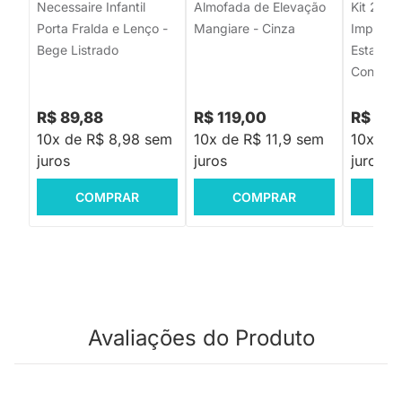
Necessaire Infantil
Almofada de Elevação
Kit 2 Ba
Porta Fralda e Lenço -
Mangiare - Cinza
Imperme
Bege Listrado
Estampa 
Confetes
R$ 89,88
R$ 119,00
R$ 49,
10x de R$ 8,98 sem
10x de R$ 11,9 sem
10x de
juros
juros
juros
COMPRAR
COMPRAR
C
Avaliações do Produto