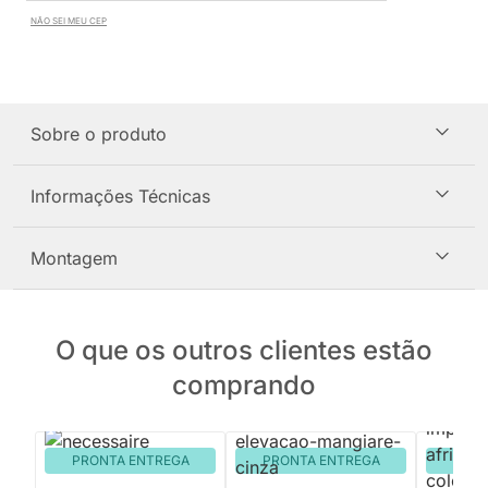
NÃO SEI MEU CEP
Sobre o produto
Informações Técnicas
Montagem
O que os outros clientes estão
comprando
PRONTA ENTREGA
PRONTA ENTREGA
PRON