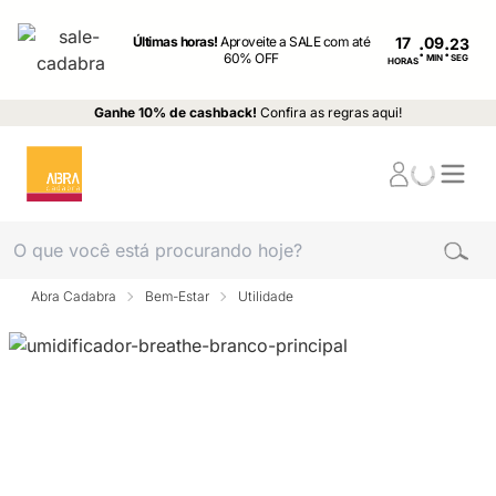
Últimas horas!
Aproveite a SALE com até
17
:
:
60% OFF
MIN
SEG
HORAS
Ganhe 10% de cashback!
Confira as regras aqui!
Abra Cadabra
Bem-Estar
Utilidade