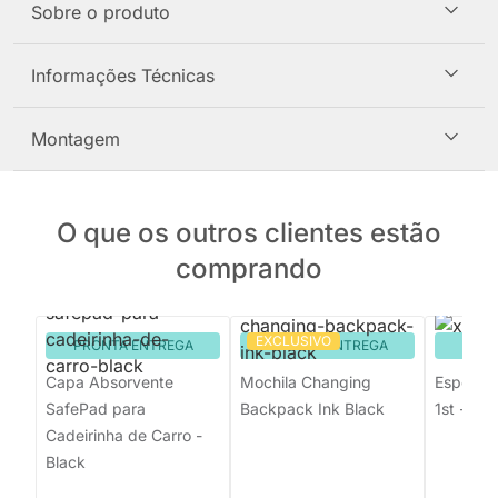
Sobre o produto
Informações Técnicas
Montagem
O que os outros clientes estão
comprando
EXCLUSIVO
PRONTA ENTREGA
PRONTA ENTREGA
PRON
Capa Absorvente
Mochila Changing
Espelho 
SafePad para
Backpack Ink Black
1st - Bla
Cadeirinha de Carro -
Black