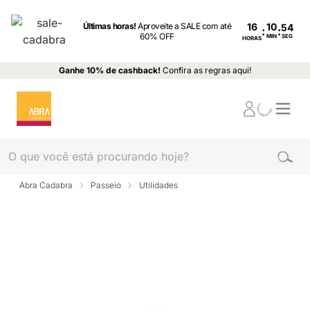
Últimas horas!
Aproveite a SALE com até
16
:
:
60% OFF
MIN
SEG
HORAS
Ganhe 10% de cashback!
Confira as regras aqui!
Abra Cadabra
Passeio
Utilidades