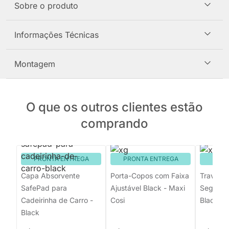
Sobre o produto
Informações Técnicas
Montagem
O que os outros clientes estão
comprando
PRONTA ENTREGA
PRONTA ENTREGA
PRON
Capa Absorvente
Porta-Copos com Faixa
Trava de
SafePad para
Ajustável Black - Maxi
Seguranç
Cadeirinha de Carro -
Cosi
Black
Black