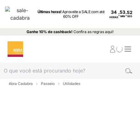
Últimas horas!
Aproveite a SALE com até
34
:
:
60% OFF
MIN
SEG
HORAS
Ganhe 10% de cashback!
Confira as regras aqui!
Abra Cadabra
Passeio
Utilidades