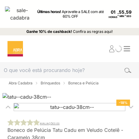
Últimas horas!
Aproveite a SALE com até
01
:
:
60% OFF
MIN
SEG
HORAS
Ganhe 10% de cashback!
Confira as regras aqui!
Abra Cadabra
Brinquedos
Boneca e Pelúcia
-18%
AVALIAÇÕES (0)
Boneco de Pelúcia Tatu Cadu em Veludo Cotelê -
Caramelo 38cm