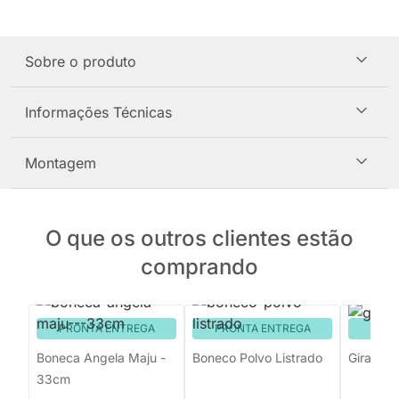
Sobre o produto
Informações Técnicas
Montagem
O que os outros clientes estão
comprando
PRONTA ENTREGA
PRONTA ENTREGA
PRON
Boneca Angela Maju -
Boneco Polvo Listrado
Girafa D
33cm