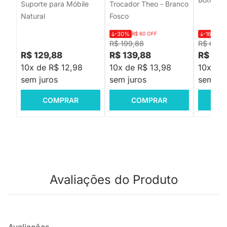
Suporte para Móbile
Trocador Theo - Branco
Natural
Fosco
-30%
R$ 60 OFF
-16%
R$ 
R$ 199,88
R$ 6.59
R$ 129,88
R$ 139,88
R$ 5.4
10x de R$ 12,98
10x de R$ 13,98
10x de
sem juros
sem juros
sem jur
COMPRAR
COMPRAR
C
Avaliações do Produto