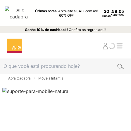
Últimas horas!
Aproveite a SALE com até
30
:
:
60% OFF
MIN
SEG
HORAS
Ganhe 10% de cashback!
Confira as regras aqui!
Abra Cadabra
Móveis Infantis