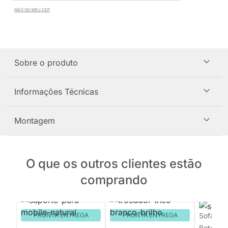
NÃO SEI MEU CEP
Sobre o produto
Informações Técnicas
Montagem
O que os outros clientes estão
comprando
PRONTA ENTREGA
PRONTA ENTREGA
Sofá Orb
Botonê 