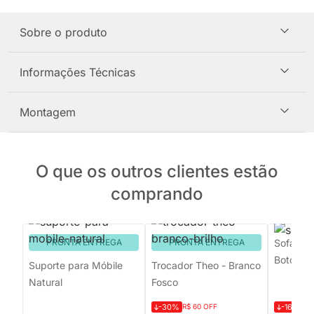
Sobre o produto
Informações Técnicas
Montagem
O que os outros clientes estão
comprando
PRONTA ENTREGA
PRONTA ENTREGA
Sofá Orb
Botonê 
Suporte para Móbile
Trocador Theo - Branco
Natural
Fosco
-30%
R$ 60 OFF
-16%
R$ 