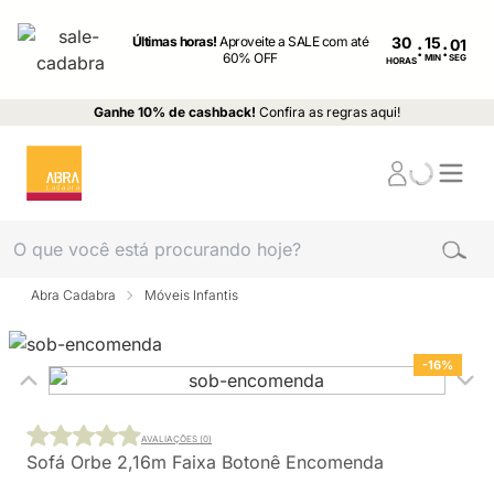
Últimas horas!
Aproveite a SALE com até
30
:
:
60% OFF
MIN
SEG
HORAS
Ganhe 10% de cashback!
Confira as regras aqui!
Abra Cadabra
Móveis Infantis
-16%
AVALIAÇÕES (0)
Sofá Orbe 2,16m Faixa Botonê Encomenda