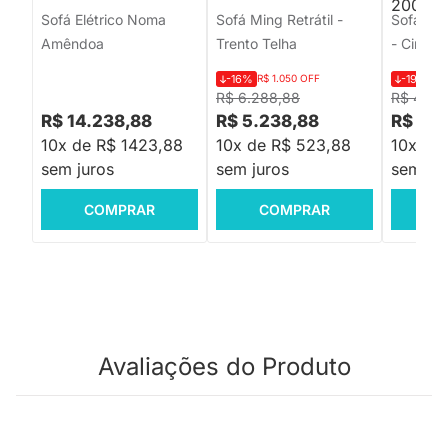
Sofá Elétrico Noma
Sofá Ming Retrátil -
Sofá Itál
Amêndoa
Trento Telha
- Cinza
-16%
R$ 1.050 OFF
-19%
R$
R$ 6.288,88
R$ 4.95
R$ 14.238,88
R$ 5.238,88
R$ 3.9
10x de R$ 1423,88
10x de R$ 523,88
10x de
sem juros
sem juros
sem jur
COMPRAR
COMPRAR
C
Avaliações do Produto