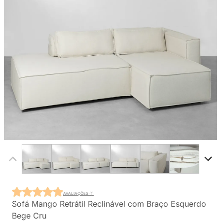
AVALIAÇÕES (1)
Sofá Mango Retrátil Reclinável com Braço Esquerdo
Bege Cru