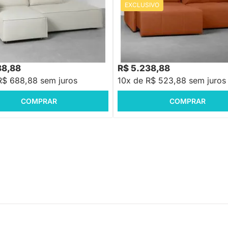
EXCLUSIVO
PRONTA ENTREGA
PRONTA ENTREGA
go Retrátil Reclinável com Braço
Sofá Ming Retrátil - Trento Telha
ege Cru
8,88
R$ 6.288,88
-16%
Economize R$ 1.379
-16%
Economize R$ 1.0
88,88
R$ 5.238,88
R$ 688,88 sem juros
10x de R$ 523,88 sem juros
COMPRAR
COMPRAR