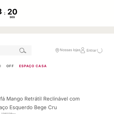
:
SEG
Nossas lojas
Entrar
O
OFF
ESPAÇO CASA
fá Mango Retrátil Reclinável com
aço Esquerdo Bege Cru
. 1381138oa