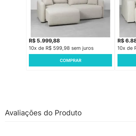
PRONTA ENTREGA
Sofá Bali Retrátil Trigo
Sofá Man
Direito B
R$ 8.26
R$ 5.999,88
R$ 6.8
10x de R$ 599,98 sem juros
10x de 
COMPRAR
Avaliações do Produto