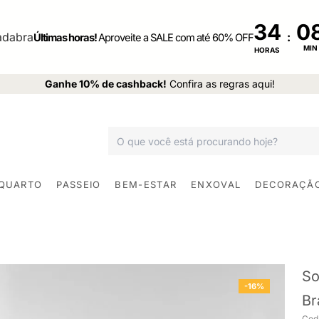
34
:
Últimas horas!
Aproveite a SALE com até 60% OFF
MIN
HORAS
Ganhe 10% de cashback!
Confira as regras aqui!
 QUARTO
PASSEIO
BEM-ESTAR
ENXOVAL
DECORAÇÃ
So
-16%
Br
Cod