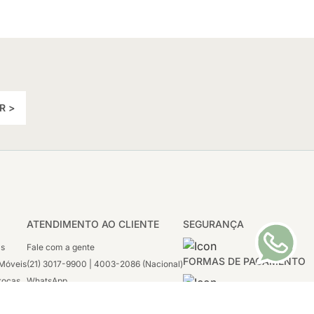
R >
ATENDIMENTO AO CLIENTE
SEGURANÇA
as
Fale com a gente
FORMAS DE PAGAMENTO
Móveis
(21) 3017-9900 | 4003-2086 (Nacional)
rocas
WhatsApp
 Boleto
(21) 97117-4398