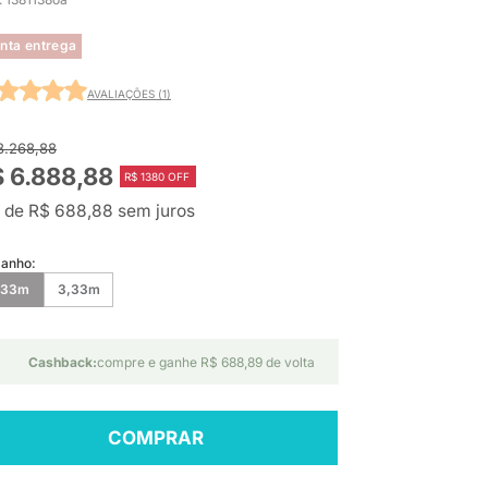
nta entrega
AVALIAÇÕES (1)
8.268,88
 6.888,88
R$ 1380 OFF
 de R$ 688,88 sem juros
anho:
,33m
3,33m
Cashback:
compre e ganhe R$ 688,89 de volta
COMPRAR