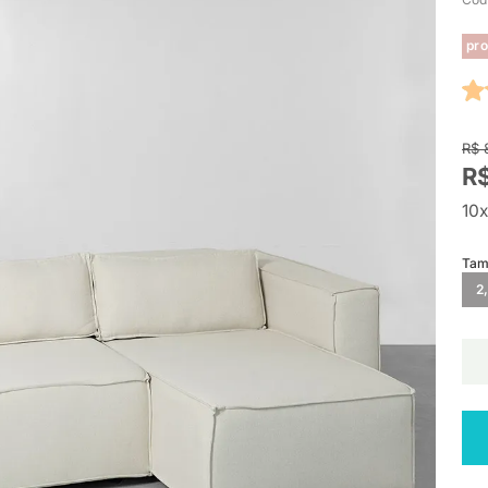
pro
R$ 
R$
10x
Tam
2