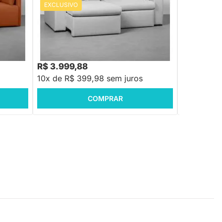
EXCLUSIVO
EXCLUSIV
PRONTA ENTREGA
Sofá Ming Re
Sofá Itália Retrátil Trend - Cinza
R$ 4.959,88
50
-19%
Economize R$ 960
R$ 3.999,88
R$ 5.458
10x de R$ 399,98 sem juros
10x de R$
COMPRAR