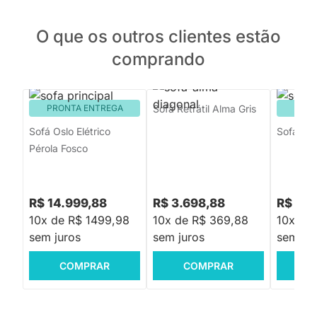
O que os outros clientes estão
comprando
PRONTA ENTREGA
Sofá Retrátil Alma Gris
PRON
Sofá Oslo Elétrico
Sofá Bali
Pérola Fosco
R$ 14.999,88
R$ 3.698,88
R$ 5.9
10x de R$ 1499,98
10x de R$ 369,88
10x de
sem juros
sem juros
sem jur
COMPRAR
COMPRAR
C