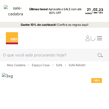
Últimas horas!
Aproveite a SALE com até
21
:
:
60% OFF
MIN
SEG
HORAS
Ganhe 10% de cashback!
Confira as regras aqui!
Abra Cadabra
Espaço Casa
Sofá
Sofá Retrátil
-16%