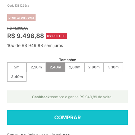
Cod. 1381259ra
pronta entrega
R$ 11.398,66
R$ 9.498,88
R$ 1900 OFF
10x de R$ 949,88 sem juros
Tamanho:
2m
2,20m
2,40m
2,60m
2,80m
3,10m
3,40m
Cashback:
compre e ganhe R$ 949,89 de volta
COMPRAR
Consulte o frete e prazo de entrega: