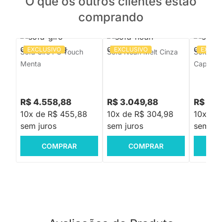
O que os outros clientes estão
comprando
EXCLUSIVO
EXCLUSIVO
EXCLU
Sofá Giro PU Touch
Sofá Noah Melt Cinza
Sofá No
Menta
Cappuci
R$ 4.558,88
R$ 3.049,88
R$ 3.8
10x de R$ 455,88
10x de R$ 304,98
10x de
sem juros
sem juros
sem jur
COMPRAR
COMPRAR
C