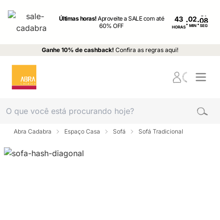
Últimas horas!
Aproveite a SALE com até
43
:
:
60% OFF
MIN
SEG
HORAS
Ganhe 10% de cashback!
Confira as regras aqui!
Abra Cadabra
Espaço Casa
Sofá
Sofá Tradicional