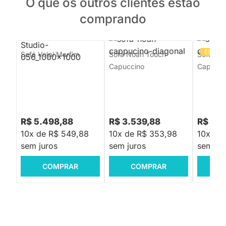
O que os outros clientes estão
comprando
EXCLU
Sofá Volpi Marfim
Sofá Noah Touch
Sofá Gir
Capuccino
Cappuci
R$ 5.498,88
R$ 3.539,88
R$ 4.5
10x de R$ 549,88
10x de R$ 353,98
10x de
sem juros
sem juros
sem jur
COMPRAR
COMPRAR
C