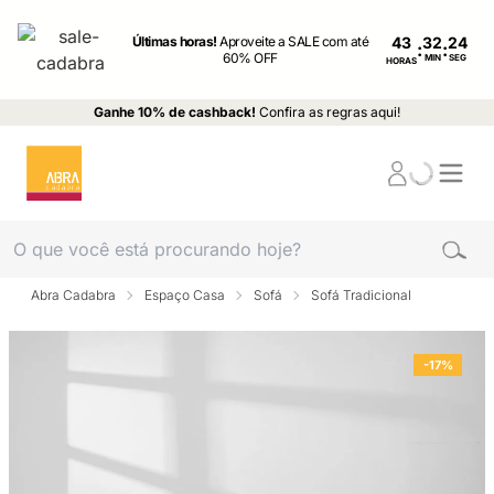
Últimas horas!
Aproveite a SALE com até
43
:
:
60% OFF
MIN
SEG
HORAS
Ganhe 10% de cashback!
Confira as regras aqui!
Abra Cadabra
Espaço Casa
Sofá
Sofá Tradicional
-17%